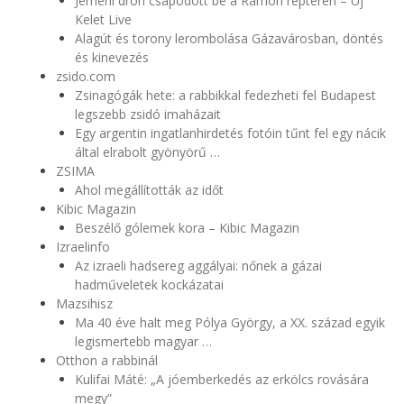
Jemeni drón csapódott be a Ramon reptéren – Új
Kelet Live
Alagút és torony lerombolása Gázavárosban, döntés
és kinevezés
zsido.com
Zsinagógák hete: a rabbikkal fedezheti fel Budapest
legszebb zsidó imaházait
Egy argentin ingatlanhirdetés fotóin tűnt fel egy nácik
által elrabolt gyönyörű …
ZSIMA
Ahol megállították az időt
Kibic Magazin
Beszélő gólemek kora – Kibic Magazin
Izraelinfo
Az izraeli hadsereg aggályai: nőnek a gázai
hadműveletek kockázatai
Mazsihisz
Ma 40 éve halt meg Pólya György, a XX. század egyik
legismertebb magyar …
Otthon a rabbinál
Kulifai Máté: „A jóemberkedés az erkölcs rovására
megy”