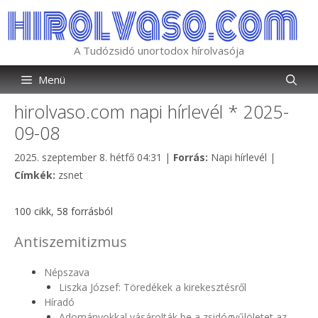
Kilépés
a
tartalomba
A Tudózsidó unortodox hírolvasója
Menü
hirolvaso.com napi hírlevél * 2025-
09-08
Kategória
2025. szeptember 8. hétfő 04:31
|
Forrás:
Napi hírlevél
|
Címkék
Címkék:
zsnet
100 cikk, 58 forrásból
Antiszemitizmus
Népszava
Liszka József: Töredékek a kirekesztésről
Híradó
Adományokkal vásárolták be a zsidógyűlöletet az