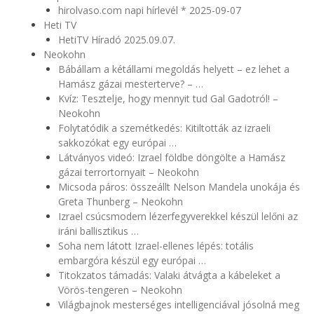
hirolvaso.com napi hírlevél * 2025-09-07
Heti TV
HetiTV Híradó 2025.09.07.
Neokohn
Bábállam a kétállami megoldás helyett – ez lehet a
Hamász gázai mesterterve? – …
Kvíz: Tesztelje, hogy mennyit tud Gal Gadotról! –
Neokohn
Folytatódik a szemétkedés: Kitiltották az izraeli
sakkozókat egy európai …
Látványos videó: Izrael földbe döngölte a Hamász
gázai terrortornyait – Neokohn
Micsoda páros: összeállt Nelson Mandela unokája és
Greta Thunberg – Neokohn
Izrael csúcsmodern lézerfegyverekkel készül lelőni az
iráni ballisztikus …
Soha nem látott Izrael-ellenes lépés: totális
embargóra készül egy európai …
Titokzatos támadás: Valaki átvágta a kábeleket a
Vörös-tengeren – Neokohn
Világbajnok mesterséges intelligenciával jósolná meg