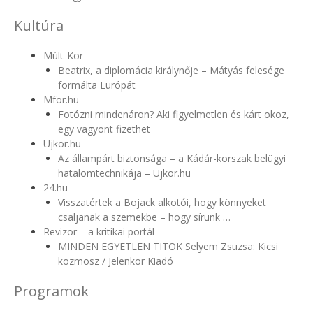
Kultúra
Múlt-Kor
Beatrix, a diplomácia királynője – Mátyás felesége
formálta Európát
Mfor.hu
Fotózni mindenáron? Aki figyelmetlen és kárt okoz,
egy vagyont fizethet
Ujkor.hu
Az állampárt biztonsága – a Kádár-korszak belügyi
hatalomtechnikája – Ujkor.hu
24.hu
Visszatértek a Bojack alkotói, hogy könnyeket
csaljanak a szemekbe – hogy sírunk …
Revizor – a kritikai portál
MINDEN EGYETLEN TITOK Selyem Zsuzsa: Kicsi
kozmosz / Jelenkor Kiadó
Programok