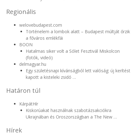
Regionális
welovebudapest.com
Történelem a lombok alatt – Budapest múltját őrzik
a főváros emlékfái
BOON
Hatalmas siker volt a Sólet Fesztivál Miskolcon
(fotók, videó)
delmagyar.hu
Egy születésnapi kívánságból lett valóság: új kerítést
kapott a kisteleki zsidó …
Határon túl
KárpátHír
Kiskorúakat használnak szabotázsakciókra
Ukrajnában és Oroszországban a The New …
Hírek