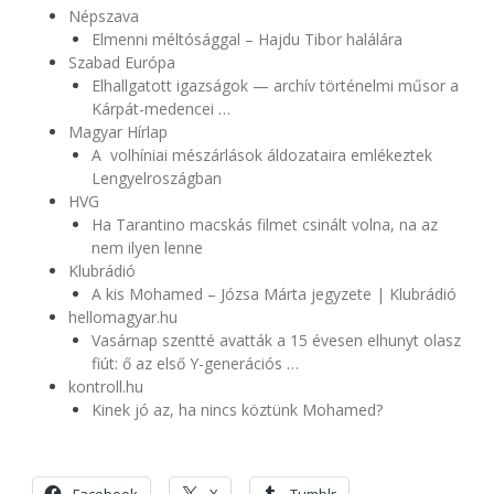
Népszava
Elmenni méltósággal – Hajdu Tibor halálára
Szabad Európa
Elhallgatott igazságok — archív történelmi műsor a
Kárpát-medencei …
Magyar Hírlap
A volhíniai mészárlások áldozataira emlékeztek
Lengyelroszágban
HVG
Ha Tarantino macskás filmet csinált volna, na az
nem ilyen lenne
Klubrádió
A kis Mohamed – Józsa Márta jegyzete | Klubrádió
hellomagyar.hu
Vasárnap szentté avatták a 15 évesen elhunyt olasz
fiút: ő az első Y-generációs …
kontroll.hu
Kinek jó az, ha nincs köztünk Mohamed?