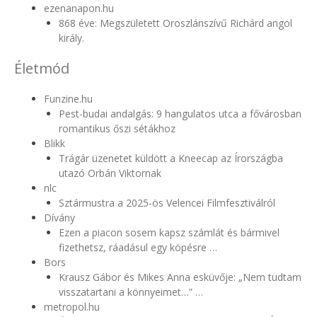
ezenanapon.hu
868 éve: Megszületett Oroszlánszívű Richárd angol
király.
Életmód
Funzine.hu
Pest-budai andalgás: 9 hangulatos utca a fővárosban
romantikus őszi sétákhoz
Blikk
Trágár üzenetet küldött a Kneecap az Írországba
utazó Orbán Viktornak
nlc
Sztármustra a 2025-ös Velencei Filmfesztiválról
Dívány
Ezen a piacon sosem kapsz számlát és bármivel
fizethetsz, ráadásul egy köpésre …
Bors
Krausz Gábor és Mikes Anna esküvője: „Nem tudtam
visszatartani a könnyeimet…” …
metropol.hu