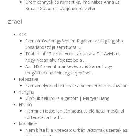
Örömkönnyek és romantika, íme Mikes Anna És
Krausz Gábor esküvőjének részletei
Izrael
444
Szenzációs finn győzelem Rigában: a világ legjobb
kosárlabdázója sem tudta …
Több mint 15 ezren vonultak utcára Tel-Avivban,
hogy Netanjahu fejezze be a …
Az ENSZ szerint már kevés az idő arra, hogy
megállítsák az éhínség terjedését …
Népszava
Szenvedélyekkel teli finálé a Velencei Filmfesztiválon
hang.hu
„Építjük belülről is a gettót” | Magyar Hang
Híradó
Harminc Hezbollah-támadást túlélő fiatal meséli el
történetét a Fradi …
Mandiner
Nem bírta ki a Kneecap: Orbán Viktornak üzentek az