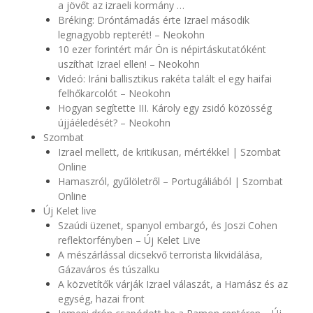
a jövőt az izraeli kormány …
Bréking: Dróntámadás érte Izrael második
legnagyobb repterét! – Neokohn
10 ezer forintért már Ön is népirtáskutatóként
uszíthat Izrael ellen! – Neokohn
Videó: Iráni ballisztikus rakéta talált el egy haifai
felhőkarcolót – Neokohn
Hogyan segítette III. Károly egy zsidó közösség
újjáéledését? – Neokohn
Szombat
Izrael mellett, de kritikusan, mértékkel | Szombat
Online
Hamaszról, gyűlöletről – Portugáliából | Szombat
Online
Új Kelet live
Szaúdi üzenet, spanyol embargó, és Joszi Cohen
reflektorfényben – Új Kelet Live
A mészárlással dicsekvő terrorista likvidálása,
Gázaváros és túszalku
A közvetítők várják Izrael válaszát, a Hamász és az
egység, hazai front