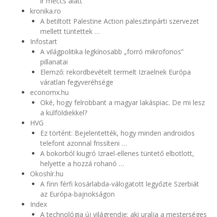
ír meccs alatt
kronika.ro
A betiltott Palestine Action palesztinpárti szervezet
mellett tüntettek …
Infostart
A világpolitika legkínosabb „forró mikrofonos”
pillanatai
Elemző: rekordbevételt termelt Izraelnek Európa
váratlan fegyveréhsége
economx.hu
Oké, hogy felrobbant a magyar lakáspiac. De mi lesz
a külföldiekkel?
HVG
Ez történt: Bejelentették, hogy minden androidos
telefont azonnal frissíteni …
A bokorból kiugró Izrael-ellenes tüntető elbotlott,
helyette a hozzá rohanó …
Okoshír.hu
A finn férfi kosárlabda-válogatott legyőzte Szerbiát
az Európa-bajnokságon
Index
A technológia új világrendje: aki uralja a mesterséges