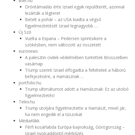
liner.hu
Dróntámadás érte Izrael egyik repülőterét, azonnal
lezárták a légteret
Betelt a pohár – az USA kiadta a végső
figyelmeztetését Izrael legnagyobb …
Új Szó
Vuelta a Espana – Pedersen sprintsikere a
szökésben, nem változott az összetett
euronews
A palesztin civilek védelmében tüntettek Brüsszelben
vasárnap
Trump szerint Izrael elfogadta a feltételeit a háború
befejezésére, a Hamásznak …
portfolio.hu
Trump ultimátumot adott a Hamásznak: Ez az utolsó
figyelmeztetés!
Telex.hu
Trump utoljára figyelmeztette a Hamászt, mivel jár,
ha nem engedik el a túszokat
MédiaKlikk
Férfi kosárlabda Európa-bajnokság, Görögország –
Izrael nyolcaddöntő mérkőzés