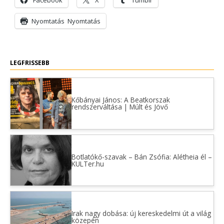
Facebook
X
Tumblr
Nyomtatás
Nyomtatás
LEGFRISSEBB
Kőbányai János: A Beatkorszak
rendszerváltása | Múlt és Jövő
Botlatókő-szavak – Bán Zsófia: Alétheia él –
KULTer.hu
Irak nagy dobása: új kereskedelmi út a világ
közepén