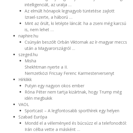
intelligenciát, az uralja …
Az elmúlt hónapok legnagyob tüntetése zajlott
Izrael-szerte, a háború …
Mint az őrült, ki letépte láncát: ha a zseni még karcsú
is, nem lehet …
naphire.hu
Csúnyán beszólt Orbán Viktornak az ír-magyar meccs
után a Magyarországról …
szeged.hu
Misha
Shekhtman nyerte a II.
Nemzetközi Fricsay Ferenc Karmesterversenyt
Hírklikk
Putyin egy nagyon okos ember
Róna Péter nem tartja kizártnak, hogy Trump még
idén megbukik
VAOL
Sportcast – A legfontosabb sporthírek egy helyen
Szabad Európa
Mondd el a véleményed és búcsúzz el a telefonodtól:
Irán célba vette a másként …