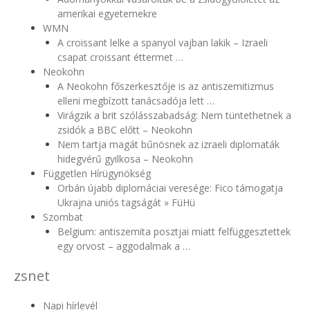
amerikai egyetemekre
WMN
A croissant lelke a spanyol vajban lakik – Izraeli
csapat croissant éttermet …
Neokohn
A Neokohn főszerkesztője is az antiszemitizmus
elleni megbízott tanácsadója lett …
Virágzik a brit szólásszabadság: Nem tüntethetnek a
zsidók a BBC előtt – Neokohn
Nem tartja magát bűnösnek az izraeli diplomaták
hidegvérű gyilkosa – Neokohn
Független Hírügynökség
Orbán újabb diplomáciai veresége: Fico támogatja
Ukrajna uniós tagságát » FüHü
Szombat
Belgium: antiszemita posztjai miatt felfüggesztettek
egy orvost – aggodalmak a …
zsnet
Napi hírlevél