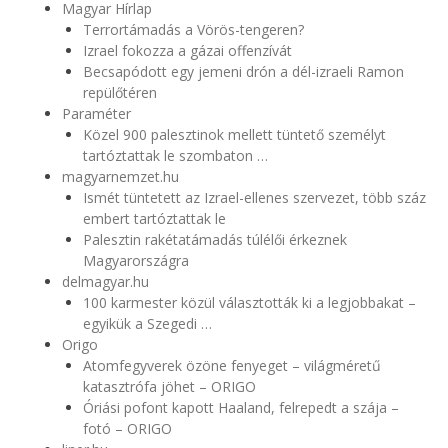
Magyar Hírlap
Terrortámadás a Vörös-tengeren?
Izrael fokozza a gázai offenzívát
Becsapódott egy jemeni drón a dél-izraeli Ramon
repülőtéren
Paraméter
Közel 900 palesztinok mellett tüntető személyt
tartóztattak le szombaton …
magyarnemzet.hu
Ismét tüntetett az Izrael-ellenes szervezet, több száz
embert tartóztattak le
Palesztin rakétatámadás túlélői érkeznek
Magyarországra
delmagyar.hu
100 karmester közül választották ki a legjobbakat –
egyikük a Szegedi …
Origo
Atomfegyverek özöne fenyeget – világméretű
katasztrófa jöhet – ORIGO
Óriási pofont kapott Haaland, felrepedt a szája –
fotó – ORIGO