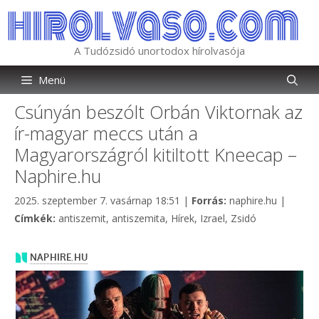
Kilépés
a
tartalomba
A Tudózsidó unortodox hírolvasója
Menü
Csúnyán beszólt Orbán Viktornak az
ír-magyar meccs után a
Magyarországról kitiltott Kneecap –
Naphire.hu
Kategória
2025. szeptember 7. vasárnap 18:51
|
Forrás:
naphire.hu
|
Címkék
Címkék:
antiszemit
,
antiszemita
,
Hírek
,
Izrael
,
Zsidó