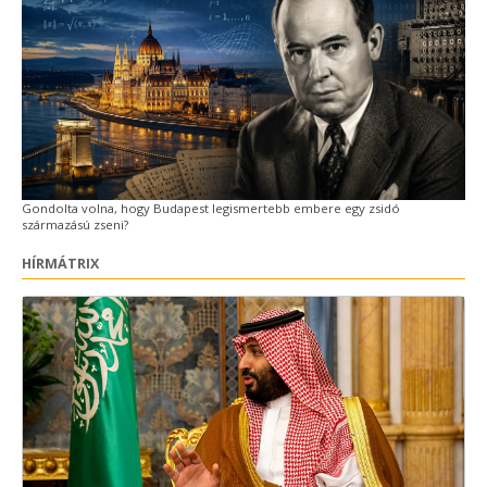
Gondolta volna, hogy Budapest legismertebb embere egy zsidó
származású zseni?
HÍRMÁTRIX