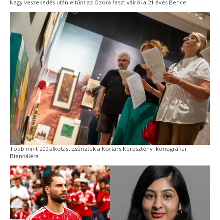
Nagy veszekedés után eltűnt az Ozora fesztiválról a 21 éves Bence
Több mint 200 alkotást zsűriztek a Kortárs Keresztény Ikonográfiai
Biennáléra