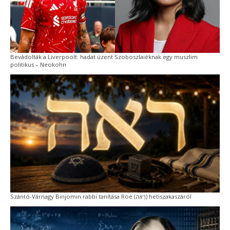
Bevádolták a Liverpoolt: hadat üzent Szoboszlaiéknak egy muszlim
politikus – Neokohn
Szántó-Várnagy Binjomin rabbi tanítása Röé (רְאֵה) hetiszakaszáról