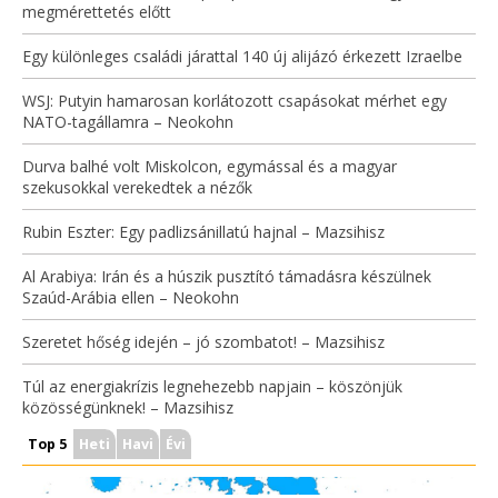
megmérettetés előtt
Egy különleges családi járattal 140 új alijázó érkezett Izraelbe
WSJ: Putyin hamarosan korlátozott csapásokat mérhet egy
NATO-tagállamra – Neokohn
Durva balhé volt Miskolcon, egymással és a magyar
szekusokkal verekedtek a nézők
Rubin Eszter: Egy padlizsánillatú hajnal – Mazsihisz
Al Arabiya: Irán és a húszik pusztító támadásra készülnek
Szaúd-Arábia ellen – Neokohn
Szeretet hőség idején – jó szombatot! – Mazsihisz
Túl az energiakrízis legnehezebb napjain – köszönjük
közösségünknek! – Mazsihisz
Top 5
Heti
Havi
Évi