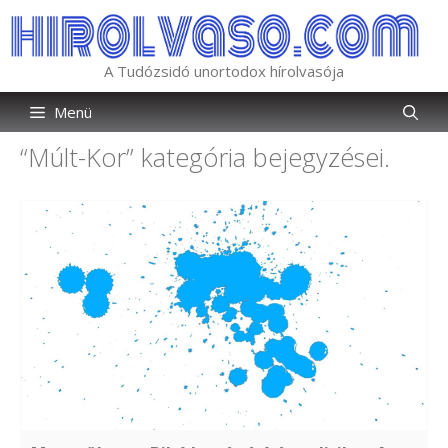
Kilépés
a
tartalomba
A Tudózsidó unortodox hírolvasója
Menü
“Múlt-Kor”
kategória bejegyzései.