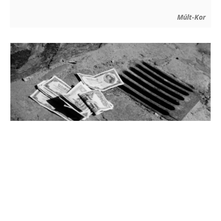
Múlt-Kor
Az amerikaiak által visszaszolgáltatott arany
tette lehetővé a forint bevezetését
2026. augusztus 1. szombat 08:26