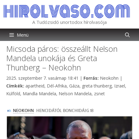
Kilépés
a
tartalomba
A Tudózsidó unortodox hírolvasója
Menü
Micsoda páros: összeállt Nelson
Mandela unokája és Greta
Thunberg – Neokohn
Kategória
2025. szeptember 7. vasárnap 18:41
|
Forrás:
Neokohn
|
Címkék
Címkék:
apartheid
,
Dél-Afrika
,
Gáza
,
greta thunberg
,
Izrael
,
Külföld
,
Mandla Mandela
,
Nelson Mandela
,
zsnet