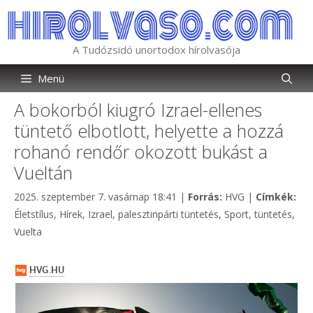
Kilépés
a
tartalomba
A Tudózsidó unortodox hírolvasója
Menü
A bokorból kiugró Izrael-ellenes
tüntető elbotlott, helyette a hozzá
rohanó rendőr okozott bukást a
Vueltán
Kategória
Cím
2025. szeptember 7. vasárnap 18:41
|
Forrás:
HVG
|
Címkék:
Életstílus
,
Hírek
,
Izrael
,
palesztinpárti tüntetés
,
Sport
,
tüntetés
,
Vuelta