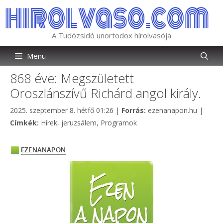
Kilépés
a
tartalomba
A Tudózsidó unortodox hírolvasója
Menü
868 éve: Megszületett
Oroszlánszívű Richárd angol király.
Kategória
2025. szeptember 8. hétfő 01:26
|
Forrás:
ezenanapon.hu
|
Címkék
Címkék:
Hírek
,
jeruzsálem
,
Programok