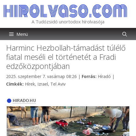
Kilépés
a
tartalomba
A Tudózsidó unortodox hírolvasója
Menü
Harminc Hezbollah-támadást túlélő
fiatal meséli el történetét a Fradi
edzőközpontjában
Kategória
2025. szeptember 7. vasárnap 08:26
|
Forrás:
Híradó
|
Címkék
Címkék:
Hírek
,
Izrael
,
Tel Aviv