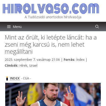
Kilépés
a
tartalomba
A Tudózsidó unortodox hírolvasója
Menü
Mint az őrült, ki letépte láncát: ha a
zseni még karcsú is, nem lehet
megállítani
Kategória
2025. szeptember 7. vasárnap 21:06
|
Forrás:
Index
|
Címkék
Címkék:
Hírek
,
Izrael