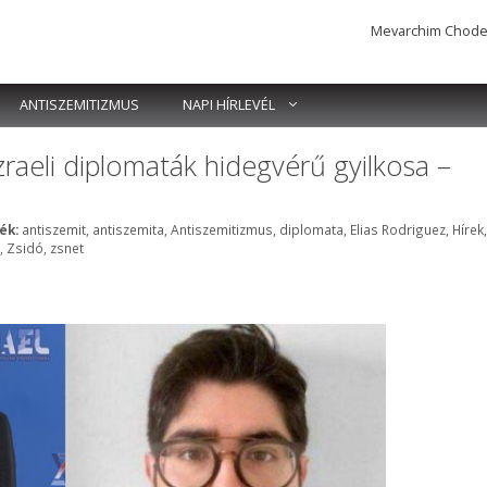
Mevarchim Chodesh 
ANTISZEMITIZMUS
NAPI HÍRLEVÉL
raeli diplomaták hidegvérű gyilkosa –
Címkék
ék:
antiszemit
,
antiszemita
,
Antiszemitizmus
,
diplomata
,
Elias Rodriguez
,
Hírek
,
,
Zsidó
,
zsnet