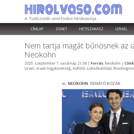
Kilépés
a
tartalomba
A Tudózsidó unortodox hírolvasója
CÍMLAP
ZSNET
HETISZAKASZ
IZRAEL
Nem tartja magát bűnösnek az iz
Neokohn
Kategória
2025. szeptember 7. vasárnap 21:06
|
Forrás:
Neokohn
|
Címk
Izrael
,
izraeli nagykövetség
,
Külföld
,
szélsőbaloldal
,
Washington