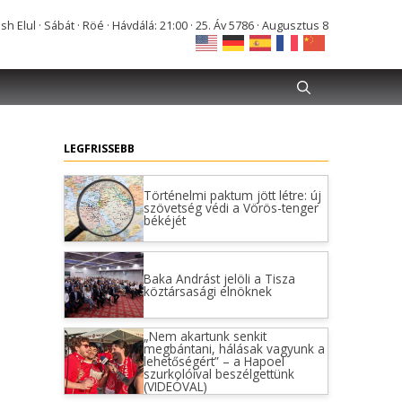
Elul · Sábát · Röé · Hávdálá: 21:00 · 25. Áv 5786 · Augusztus 8
LEGFRISSEBB
Történelmi paktum jött létre: új
szövetség védi a Vörös-tenger
békéjét
Baka Andrást jelöli a Tisza
köztársasági elnöknek
„Nem akartunk senkit
megbántani, hálásak vagyunk a
lehetőségért” – a Hapoel
szurkolóival beszélgettünk
(VIDEÓVAL)