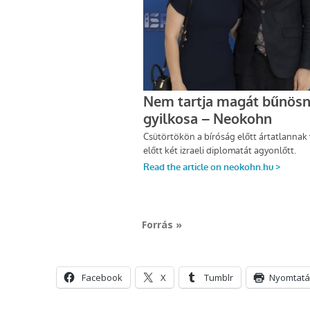
Forrás »
Facebook
X
Tumblr
Nyomtatá