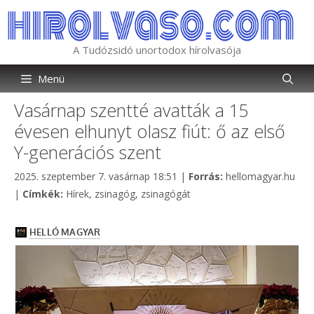
Kilépés
a
tartalomba
A Tudózsidó unortodox hírolvasója
Menü
Vasárnap szentté avatták a 15
évesen elhunyt olasz fiút: ő az első
Y-generációs szent
Kategória
2025. szeptember 7. vasárnap 18:51
|
Forrás:
hellomagyar.hu
Címkék
|
Címkék:
Hírek
,
zsinagóg
,
zsinagógát