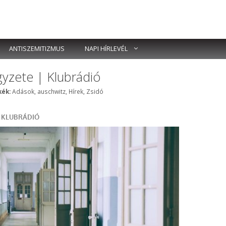
ANTISZEMITIZMUS
NAPI HÍRLEVÉL
yzete | Klubrádió
Címkék
ék:
Adások
,
auschwitz
,
Hírek
,
Zsidó