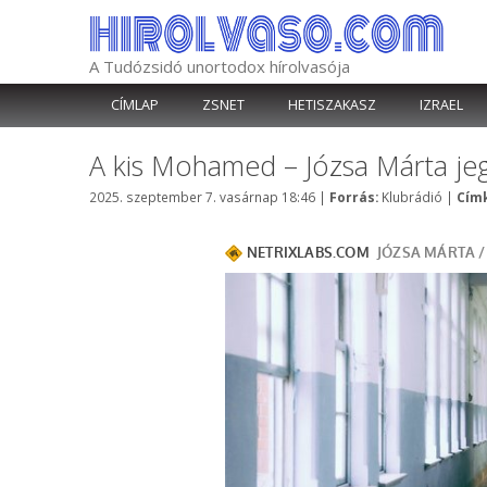
Kilépés
a
tartalomba
A Tudózsidó unortodox hírolvasója
CÍMLAP
ZSNET
HETISZAKASZ
IZRAEL
A kis Mohamed – Józsa Márta jeg
Kategória
2025. szeptember 7. vasárnap 18:46
|
Forrás:
Klubrádió
|
Címk