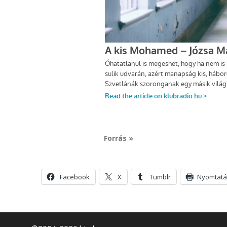
Forrás »
Facebook
X
Tumblr
Nyomtatá