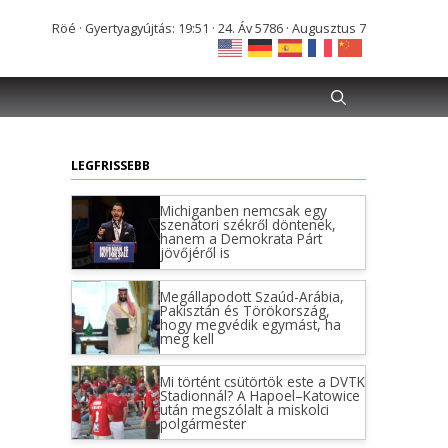
Röé · Gyertyagyújtás: 19:51 · 24. Áv 5786 · Augusztus 7
LEGFRISSEBB
Michiganben nemcsak egy
szenátori székről döntenek,
hanem a Demokrata Párt
jövőjéről is
Megállapodott Szaúd-Arábia,
Pakisztán és Törökország,
hogy megvédik egymást, ha
meg kell
Mi történt csütörtök este a DVTK
Stadionnál? A Hapoel–Katowice
után megszólalt a miskolci
polgármester