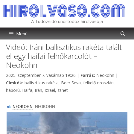
Kilépés
a
tartalomba
A Tudózsidó unortodox hírolvasója
Menü
Videó: Iráni ballisztikus rakéta talált
el egy haifai felhőkarcolót –
Neokohn
Kategória
2025. szeptember 7. vasárnap 19:26
|
Forrás:
Neokohn
|
Címkék
Címkék:
ballisztikus rakéta
,
Beer Seva
,
felkelő oroszlán
,
háború
,
Haifa
,
Irán
,
Izrael
,
zsnet