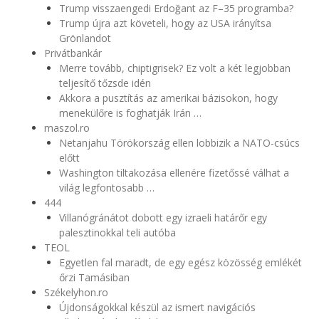
Trump visszaengedi Erdoğant az F–35 programba?
Trump újra azt követeli, hogy az USA irányítsa
Grönlandot
Privátbankár
Merre tovább, chiptigrisek? Ez volt a két legjobban
teljesítő tőzsde idén
Akkora a pusztítás az amerikai bázisokon, hogy
menekülőre is foghatják Irán …
maszol.ro
Netanjahu Törökország ellen lobbizik a NATO-csúcs
előtt
Washington tiltakozása ellenére fizetőssé válhat a
világ legfontosabb …
444
Villanógránátot dobott egy izraeli határőr egy
palesztinokkal teli autóba
TEOL
Egyetlen fal maradt, de egy egész közösség emlékét
őrzi Tamásiban
Székelyhon.ro
Újdonságokkal készül az ismert navigációs