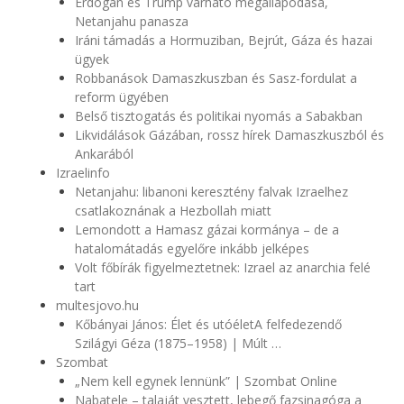
Erdogan és Trump várható megállapodása,
Netanjahu panasza
Iráni támadás a Hormuziban, Bejrút, Gáza és hazai
ügyek
Robbanások Damaszkuszban és Sasz-fordulat a
reform ügyében
Belső tisztogatás és politikai nyomás a Sabakban
Likvidálások Gázában, rossz hírek Damaszkuszból és
Ankarából
Izraelinfo
Netanjahu: libanoni keresztény falvak Izraelhez
csatlakoznának a Hezbollah miatt
Lemondott a Hamasz gázai kormánya – de a
hatalomátadás egyelőre inkább jelképes
Volt főbírák figyelmeztetnek: Izrael az anarchia felé
tart
multesjovo.hu
Kőbányai János: Élet és utóéletA felfedezendő
Szilágyi Géza (1875–1958) | Múlt …
Szombat
„Nem kell egynek lennünk” | Szombat Online
Nabatele – talaját vesztett, lebegő fazsinagóga a