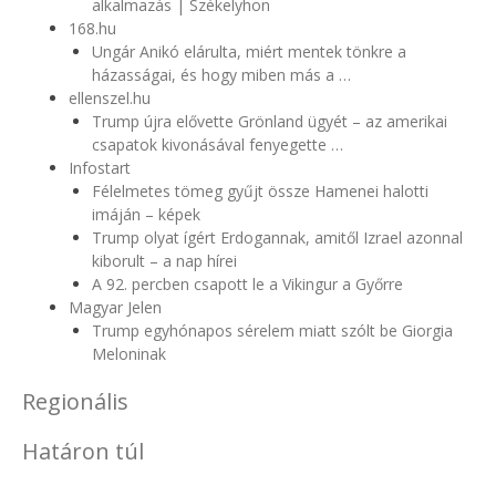
alkalmazás | Székelyhon
168.hu
Ungár Anikó elárulta, miért mentek tönkre a
házasságai, és hogy miben más a …
ellenszel.hu
Trump újra elővette Grönland ügyét – az amerikai
csapatok kivonásával fenyegette …
Infostart
Félelmetes tömeg gyűjt össze Hamenei halotti
imáján – képek
Trump olyat ígért Erdogannak, amitől Izrael azonnal
kiborult – a nap hírei
A 92. percben csapott le a Vikingur a Győrre
Magyar Jelen
Trump egyhónapos sérelem miatt szólt be Giorgia
Meloninak
Regionális
Határon túl