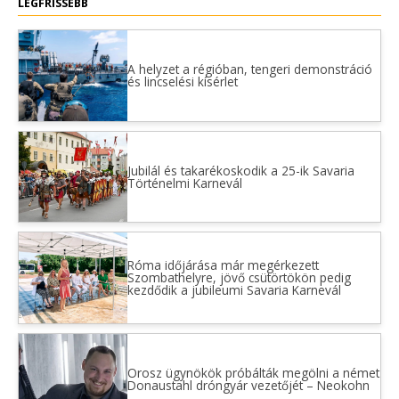
LEGFRISSEBB
A helyzet a régióban, tengeri demonstráció
és lincselési kísérlet
Jubilál és takarékoskodik a 25-ik Savaria
Történelmi Karnevál
Róma időjárása már megérkezett
Szombathelyre, jövő csütörtökön pedig
kezdődik a jubileumi Savaria Karnevál
Orosz ügynökök próbálták megölni a német
Donaustahl dróngyár vezetőjét – Neokohn