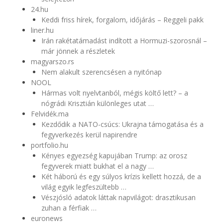
24.hu
Keddi friss hírek, forgalom, időjárás – Reggeli pakk
liner.hu
Irán rakétatámadást indított a Hormuzi-szorosnál –
már jönnek a részletek
magyarszo.rs
Nem alakult szerencsésen a nyitónap
NOOL
Hármas volt nyelvtanból, mégis költő lett? – a
nógrádi Krisztián különleges utat …
Felvidék.ma
Kezdődik a NATO-csúcs: Ukrajna támogatása és a
fegyverkezés kerül napirendre
portfolio.hu
Kényes egyezség kapujában Trump: az orosz
fegyverek miatt bukhat el a nagy …
Két háború és egy súlyos krízis kellett hozzá, de a
világ egyik legfeszültebb …
Vészjósló adatok láttak napvilágot: drasztikusan
zuhan a férfiak …
euronews