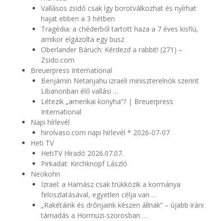
Vallásos zsidó csak így borotválkozhat és nyírhat
hajat ebben a 3 hétben
Tragédia: a chéderből tartott haza a 7 éves kisfiú,
amikor elgázolta egy busz
Oberlander Báruch: Kérdezd a rabbit! (271) –
Zsido.com
Breuerpress International
Benjámin Netanjahu izraeli miniszterelnök szerint
Libanonban élő vallási …
Létezik „amerikai konyha”? | Breuerpress
International
Napi hírlevél
hirolvaso.com napi hírlevél * 2026-07-07
Heti TV
HetiTV Híradó 2026.07.07.
Pirkadat: Kirchknopf László
Neokohn
Izrael: a Hamász csak trükközik a kormánya
feloszlatásával, egyetlen célja van …
„Rakétáink és drónjaink készen állnak” – újabb iráni
támadás a Hormuzi-szorosban …