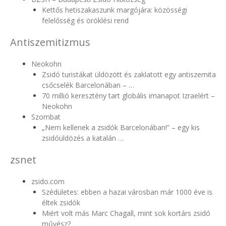
Kettős hetiszakaszunk margójára: közösségi
felelősség és öröklési rend
Antiszemitizmus
Neokohn
Zsidó turistákat üldözött és zaklatott egy antiszemita
csőcselék Barcelonában – …
70 millió keresztény tart globális imanapot Izraelért –
Neokohn
Szombat
„Nem kellenek a zsidók Barcelonában!” – egy kis
zsidóüldözés a katalán …
zsnet
zsido.com
Szédületes: ebben a hazai városban már 1000 éve is
éltek zsidók
Miért volt más Marc Chagall, mint sok kortárs zsidó
művész?