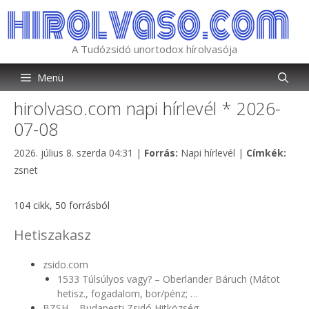
Kilépés
a
tartalomba
A Tudózsidó unortodox hírolvasója
Menü
hirolvaso.com napi hírlevél * 2026-
07-08
Kategória
Címk
2026. július 8. szerda 04:31
|
Forrás:
Napi hírlevél
|
Címkék:
zsnet
104 cikk, 50 forrásból
Hetiszakasz
zsido.com
1533 Túlsúlyos vagy? – Oberlander Báruch (Mátot
hetisz., fogadalom, bor/pénz; …
BZSH – Budapesti Zsidó Hitközség