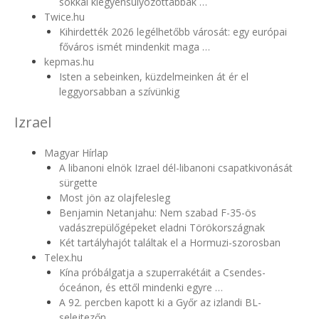
sokkal kiegyensúlyozottabbak …
Twice.hu
Kihirdették 2026 legélhetőbb városát: egy európai
főváros ismét mindenkit maga …
kepmas.hu
Isten a sebeinken, küzdelmeinken át ér el
leggyorsabban a szívünkig
Izrael
Magyar Hírlap
A libanoni elnök Izrael dél-libanoni csapatkivonását
sürgette
Most jön az olajfelesleg
Benjamin Netanjahu: Nem szabad F-35-ös
vadászrepülőgépeket eladni Törökországnak
Két tartályhajót találtak el a Hormuzi-szorosban
Telex.hu
Kína próbálgatja a szuperrakétáit a Csendes-
óceánon, és ettől mindenki egyre …
A 92. percben kapott ki a Győr az izlandi BL-
selejtezőn