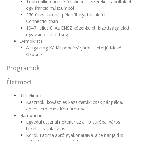
Több millió eurót érő Lalique-ékszereket raboltak el
egy francia múzeumból
250 éves katonai pékműhelyt tártak fel
Connecticutban
1947. július 8. Az ENSZ közel-keleti bizottsága előtt
egy zsidó küldöttség …
Demokrata
Az igazság Kádár popcézárjáról – Interjú Mező
Gáborral
Programok
Életmód
RTL Híradó
Kaszinók, kovász és kazamaták: csak pár példa,
amiért érdemes Komáromba …
glamour.hu
Egyedül utaznál nőként? Ez a 10 európai város
tökéletes választás
Korok Fatima apró gyakorlataival a te napjaid is