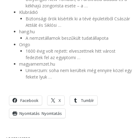
kékhajú zongorista esete – a …
Klubrádió
Biztonsági őrök kísérték ki a tévé épületéből Császár
Attilát és Siklósi …
hang.hu
A nemzetállamok beszűkült tudatállapota
Origo
1600 évig volt rejtett: elveszettnek hitt várost
fedeztek fel az egyiptomi …
magyarnemzet.hu
Univerzum: soha nem kerültek még ennyire közel egy
fekete lyuk …
Facebook
X
Tumblr
Nyomtatás
Nyomtatás