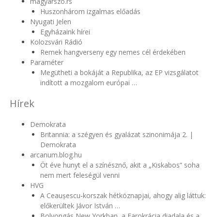
magyarszo.rs
Huszonhárom izgalmas előadás
Nyugati Jelen
Egyházaink hírei
Kolozsvári Rádió
Remek hangverseny egy nemes cél érdekében
Paraméter
Megütheti a bokáját a Republika, az EP vizsgálatot
indított a mozgalom európai …
Hírek
Demokrata
Britannia: a szégyen és gyalázat szinonimája 2. |
Demokrata
arcanum.blog.hu
Öt éve hunyt el a színésznő, akit a „Kiskabos” soha
nem mert feleségül venni
HVG
A Ceaușescu-korszak hétköznapjai, ahogy alig láttuk:
előkerültek Jávor István …
Bolyongás New Yorkban, a Farokrácia diadala és a