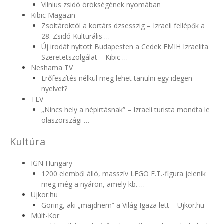
Vilnius zsidó örökségének nyomában
Kibic Magazin
Zsoltároktól a kortárs dzsesszig – Izraeli fellépők a
28. Zsidó Kulturális …
Új irodát nyitott Budapesten a Cedek EMIH Izraelita
Szeretetszolgálat – Kibic …
Neshama TV
Erőfeszítés nélkül meg lehet tanulni egy idegen
nyelvet?
TEV
„Nincs hely a népirtásnak” – Izraeli turista mondta le
olaszországi …
Kultúra
IGN Hungary
1200 elemből álló, masszív LEGO E.T.-figura jelenik
meg még a nyáron, amely kb. …
Ujkor.hu
Göring, aki „majdnem” a Világ Igaza lett – Ujkor.hu
Múlt-Kor