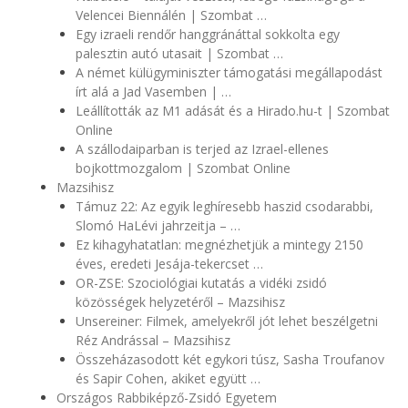
Velencei Biennálén | Szombat …
Egy izraeli rendőr hanggránáttal sokkolta egy
palesztin autó utasait | Szombat …
A német külügyminiszter támogatási megállapodást
írt alá a Jad Vasemben | …
Leállították az M1 adását és a Hirado.hu-t | Szombat
Online
A szállodaiparban is terjed az Izrael-ellenes
bojkottmozgalom | Szombat Online
Mazsihisz
Támuz 22: Az egyik leghíresebb haszid csodarabbi,
Slomó HaLévi jahrzeitja – …
Ez kihagyhatatlan: megnézhetjük a mintegy 2150
éves, eredeti Jesája-tekercset …
OR-ZSE: Szociológiai kutatás a vidéki zsidó
közösségek helyzetéről – Mazsihisz
Unsereiner: Filmek, amelyekről jót lehet beszélgetni
Réz Andrással – Mazsihisz
Összeházasodott két egykori túsz, Sasha Troufanov
és Sapir Cohen, akiket együtt …
Országos Rabbiképző-Zsidó Egyetem