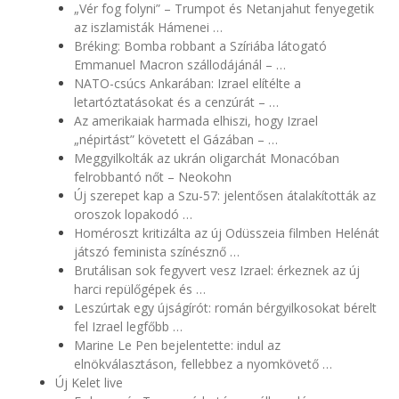
„Vér fog folyni” – Trumpot és Netanjahut fenyegetik
az iszlamisták Hámenei …
Bréking: Bomba robbant a Szíriába látogató
Emmanuel Macron szállodájánál – …
NATO-csúcs Ankarában: Izrael elítélte a
letartóztatásokat és a cenzúrát – …
Az amerikaiak harmada elhiszi, hogy Izrael
„népirtást” követett el Gázában – …
Meggyilkolták az ukrán oligarchát Monacóban
felrobbantó nőt – Neokohn
Új szerepet kap a Szu-57: jelentősen átalakították az
oroszok lopakodó …
Homéroszt kritizálta az új Odüsszeia filmben Helénát
játszó feminista színésznő …
Brutálisan sok fegyvert vesz Izrael: érkeznek az új
harci repülőgépek és …
Leszúrtak egy újságírót: román bérgyilkosokat bérelt
fel Izrael legfőbb …
Marine Le Pen bejelentette: indul az
elnökválasztáson, fellebbez a nyomkövető …
Új Kelet live