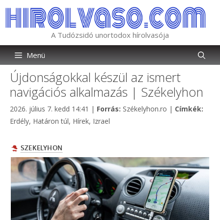
Kilépés
a
tartalomba
A Tudózsidó unortodox hírolvasója
Menü
Újdonságokkal készül az ismert
navigációs alkalmazás | Székelyhon
Kategória
Címk
2026. július 7. kedd 14:41
|
Forrás:
Székelyhon.ro
|
Címkék:
Erdély
,
Határon túl
,
Hírek
,
Izrael