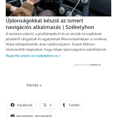
Forrás »
Facebook
X
Tumblr
Nyomtatás
Nyomtatás