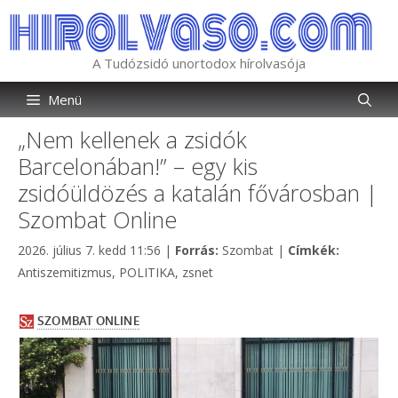
Kilépés
a
tartalomba
A Tudózsidó unortodox hírolvasója
Menü
„Nem kellenek a zsidók
Barcelonában!” – egy kis
zsidóüldözés a katalán fővárosban |
Szombat Online
Kategória
Címkék
2026. július 7. kedd 11:56
|
Forrás:
Szombat
|
Címkék:
Antiszemitizmus
,
POLITIKA
,
zsnet