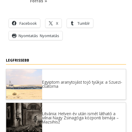
Forrás »
Facebook
X
Tumblr
Nyomtatás
Nyomtatás
LEGFRISSEBB
Egyiptom aranytojást tojó tyúkja: a Szuezi-
csatorna
Litvánia: Hetven év után ismét látható a
vilnai Nagy Zsinagóga központi bimája –
Mazsihisz