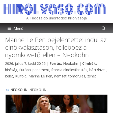
Kilépés
a
tartalomba
A Tudózsidó unortodox hírolvasója
Menü
Marine Le Pen bejelentette: indul az
elnökválasztáson, fellebbez a
nyomkövető ellen – Neokohn
Kategória
Címkék
2026. július 7. kedd 20:56
|
Forrás:
Neokohn
|
Címkék:
bíróság
,
Európai parlament
,
francia elnökválasztás
,
házi őrizet
,
ítélet
,
Külföld
,
Marine Le Pen
,
nemzeti tömörülés
,
zsnet