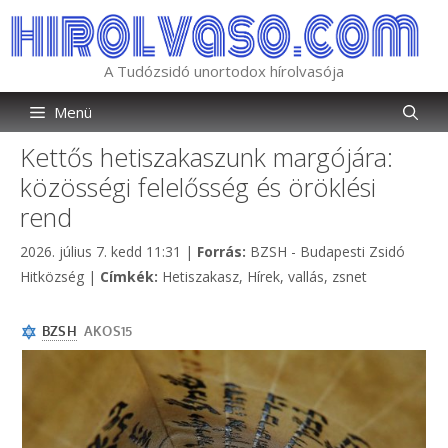
Kilépés
a
tartalomba
A Tudózsidó unortodox hírolvasója
Menü
Kettős hetiszakaszunk margójára:
közösségi felelősség és öröklési
rend
Kategória
2026. július 7. kedd 11:31
|
Forrás:
BZSH - Budapesti Zsidó
Címkék
Hitközség
|
Címkék:
Hetiszakasz
,
Hírek
,
vallás
,
zsnet