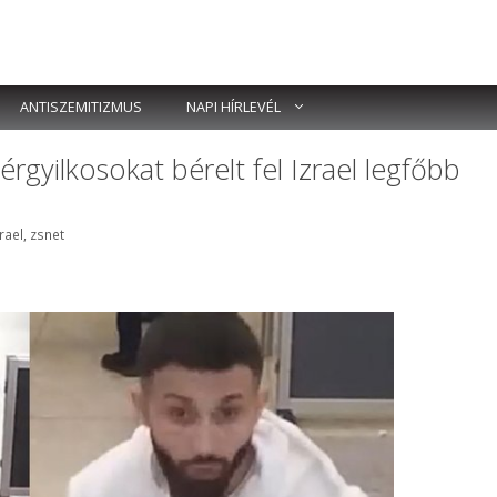
ANTISZEMITIZMUS
NAPI HÍRLEVÉL
rgyilkosokat bérelt fel Izrael legfőbb
zrael
,
zsnet