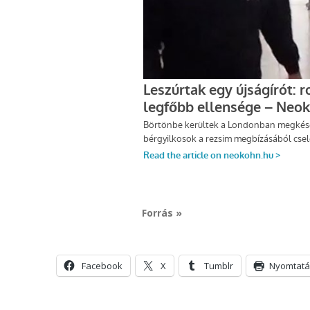
Forrás »
Facebook
X
Tumblr
Nyomtatá