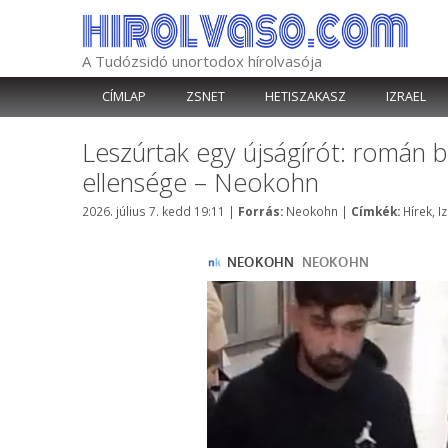
Kilépés
a
tartalomba
A Tudózsidó unortodox hírolvasója
CÍMLAP
ZSNET
HETISZAKASZ
IZRAEL
Leszúrtak egy újságírót: román bé
ellensége – Neokohn
Kategória
Címkék
2026. július 7. kedd 19:11
|
Forrás:
Neokohn
|
Címkék:
Hírek
,
I