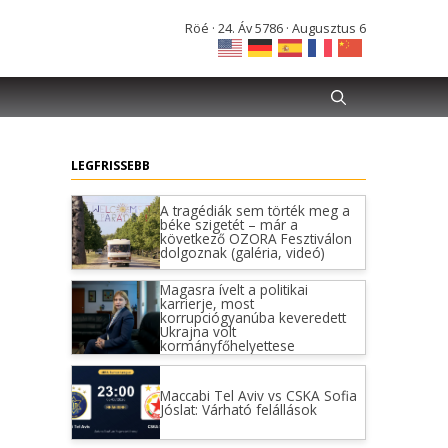
Röé · 24. Áv 5786 · Augusztus 6
LEGFRISSEBB
A tragédiák sem törték meg a
béke szigetét – már a
következő OZORA Fesztiválon
dolgoznak (galéria, videó)
Magasra ívelt a politikai
karrierje, most
korrupciógyanúba keveredett
Ukrajna volt
kormányfőhelyettese
Maccabi Tel Aviv vs CSKA Sofia
Jóslat: Várható felállások