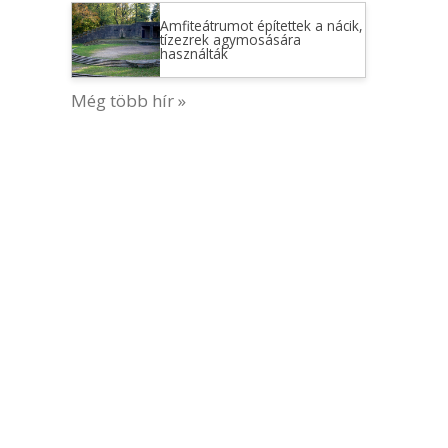
Amfiteátrumot építettek a nácik,
tízezrek agymosására
használták
Még több hír »