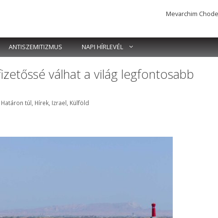
Mevarchim Chodesh 
ANTISZEMITIZMUS
NAPI HÍRLEVÉL
izetőssé válhat a világ legfontosabb
k
,
Határon túl
,
Hírek
,
Izrael
,
Külföld