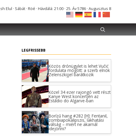
Elul · Sábát · Röé · Hávdálá: 21:00 · 25. Áv 5786 · Augusztus 8
LEGFRISSEBB
Közös drónügylet is lehet Vučić
fordulata mögött: a szerb elnök
Zelenszkijjel barátkozik
Közel 34 ezer rajongó vett részt
Kanye West koncertjén az
Estádio do Algarve-ban
Borízű hang #282 [H]: Fentanil,
zombiapokalipszis, lakhatási
válság – miért ne akarnál
idejönni?