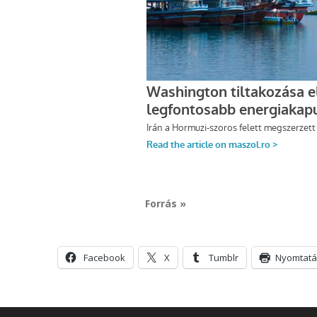
Forrás »
Facebook
X
Tumblr
Nyomtatá