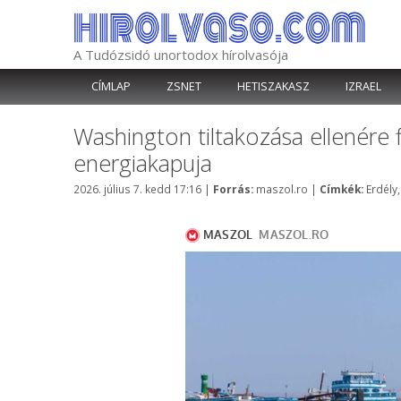
Kilépés
a
tartalomba
A Tudózsidó unortodox hírolvasója
CÍMLAP
ZSNET
HETISZAKASZ
IZRAEL
Washington tiltakozása ellenére f
energiakapuja
Kategória
Címké
2026. július 7. kedd 17:16
|
Forrás:
maszol.ro
|
Címkék:
Erdély