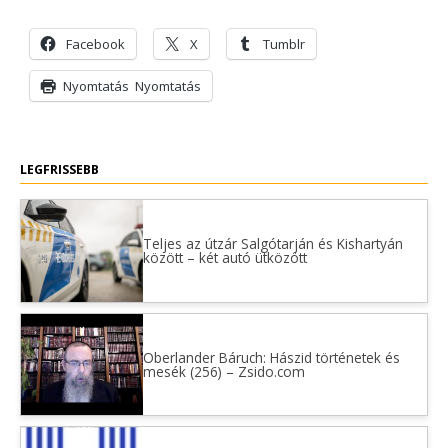
Facebook
X
Tumblr
Nyomtatás
Nyomtatás
LEGFRISSEBB
Teljes az útzár Salgótarján és Kishartyán
között – két autó ütközött
Oberlander Báruch: Hászid történetek és
mesék (256) – Zsido.com