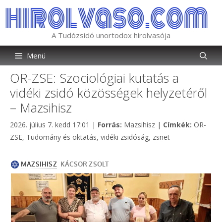
Kilépés
a
tartalomba
A Tudózsidó unortodox hírolvasója
Menü
OR-ZSE: Szociológiai kutatás a
vidéki zsidó közösségek helyzetéről
– Mazsihisz
Kategória
Címkék
2026. július 7. kedd 17:01
|
Forrás:
Mazsihisz
|
Címkék:
OR-
ZSE
,
Tudomány és oktatás
,
vidéki zsidóság
,
zsnet