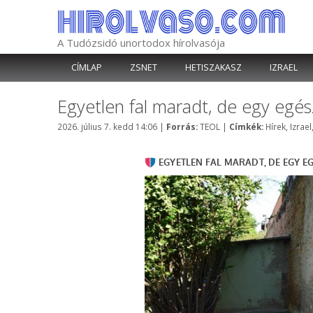
Kilépés
a
tartalomba
A Tudózsidó unortodox hírolvasója
CÍMLAP
ZSNET
HETISZAKASZ
IZRAEL
Egyetlen fal maradt, de egy egé
Kategória
Címkék
2026. július 7. kedd 14:06
|
Forrás:
TEOL
|
Címkék:
Hírek
,
Izrael