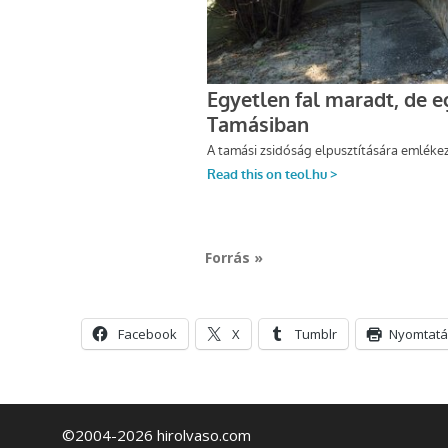
Forrás »
Facebook
X
Tumblr
Nyomtatá
©2004-2026 hirolvaso.com