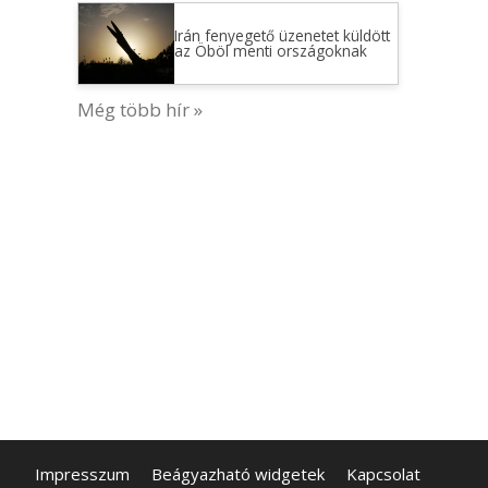
Irán fenyegető üzenetet küldött
az Öböl menti országoknak
Még több hír »
Impresszum
Beágyazható widgetek
Kapcsolat