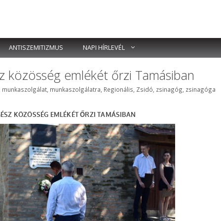
ANTISZEMITIZMUS
NAPI HÍRLEVÉL
sz közösség emlékét őrzi Tamásiban
,
munkaszolgálat
,
munkaszolgálatra
,
Regionális
,
Zsidó
,
zsinagóg
,
zsinagóga