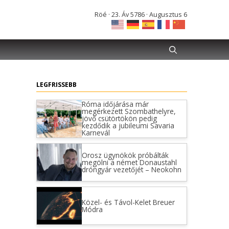
Röé · 23. Áv 5786 · Augusztus 6
LEGFRISSEBB
Róma időjárása már
megérkezett Szombathelyre,
jövő csütörtökön pedig
kezdődik a jubileumi Savaria
Karnevál
Orosz ügynökök próbálták
megölni a német Donaustahl
dróngyár vezetőjét – Neokohn
Közel- és Távol-Kelet Breuer
Módra