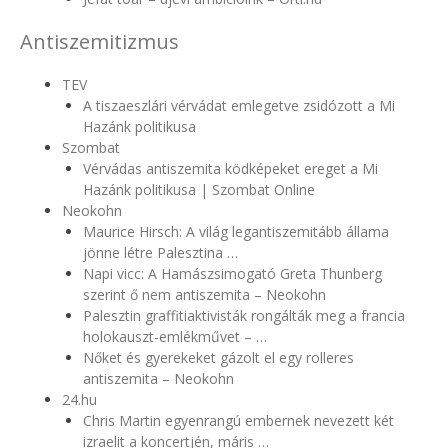
Antiszemitizmus
TEV
A tiszaeszlári vérvádat emlegetve zsidózott a Mi
Hazánk politikusa
Szombat
Vérvádas antiszemita ködképeket ereget a Mi
Hazánk politikusa | Szombat Online
Neokohn
Maurice Hirsch: A világ legantiszemitább állama
jönne létre Palesztina …
Napi vicc: A Hamászsimogató Greta Thunberg
szerint ő nem antiszemita – Neokohn
Palesztin graffitiaktivisták rongálták meg a francia
holokauszt-emlékművet – …
Nőket és gyerekeket gázolt el egy rolleres
antiszemita – Neokohn
24.hu
Chris Martin egyenrangú embernek nevezett két
izraelit a koncertjén, máris …