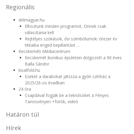
Regionális
delmagyar.hu
Elhoztunk minden programot, Önnek csak
választania kell
Rejtélyes szokások, ősi szimbólumok: ötezer év
titkaiba enged bepillantást …
Kecskeméti Médiacentrum
Kecskemét ikonikus épületein dolgozott a 90 éves
Balla Sándor
kisalfold.hu
Ezeket a darabokat játssza a győri színház a
2025/26-os évadban
24 óra
Csapdával fogják be a teknősöket a Fényes
Tanösvényen +fotók, videó
Határon túl
Hírek