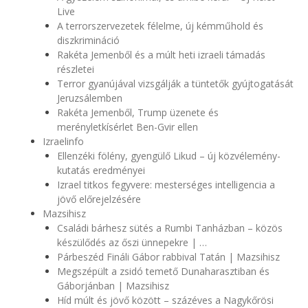
Live
A terrorszervezetek félelme, új kémműhold és
diszkrimináció
Rakéta Jemenből és a múlt heti izraeli támadás
részletei
Terror gyanújával vizsgálják a tüntetők gyújtogatását
Jeruzsálemben
Rakéta Jemenből, Trump üzenete és
merényletkísérlet Ben-Gvir ellen
Izraelinfo
Ellenzéki fölény, gyengülő Likud – új közvélemény-
kutatás eredményei
Izrael titkos fegyvere: mesterséges intelligencia a
jövő előrejelzésére
Mazsihisz
Családi bárhesz sütés a Rumbi Tanházban – közös
készülődés az őszi ünnepekre | …
Párbeszéd Fináli Gábor rabbival Tatán | Mazsihisz
Megszépült a zsidó temető Dunaharasztiban és
Gáborjánban | Mazsihisz
Híd múlt és jövő között – százéves a Nagykőrösi