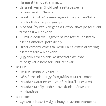
Hamászt támogatja, mint …
Új izraeli kémműhold tartja rettegésben a
terroristákat – Neokohn
Izraeli mérföldkő: szemüregen át végzett műtéttel
távolítottak el koponyaalapi …
Moszad: Így vittük véghez a Hezbollah-csipogói elleni
támadást – Neokohn
30 millió dolláros vagyont halmozott fel az Izrael-
ellenes amerikai politikusnő …
Izrael kemény válasszal készül a palesztin államiság
elismerésére – Neokohn
„Egyenlő emberként” köszöntötte az izraeli
rajongókat a népszerű brit zenekar – …
Heti TV
HetiTV Híradó 2025.09.03.
Nézzé’ má’ ide! – Egy fotográfus // Ritter Doron
Pirkadat: Garai Péter – Zsidó Kulturális Fesztivál
Pirkadat: Mihályi Endre – az Óbudai Társaskör
munkatársa
zsido.com
Gyászol a haszid világ: elhunyt a vizsnici Kiamesha