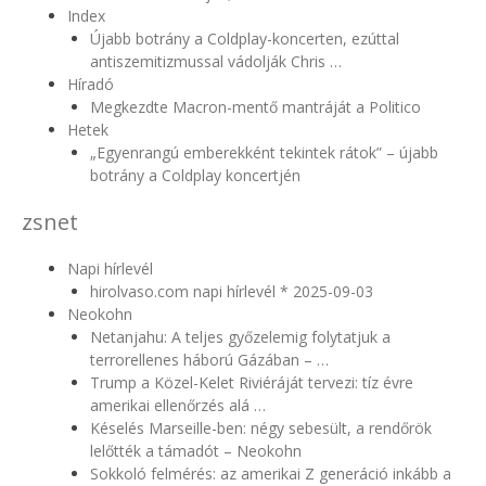
Index
Újabb botrány a Coldplay-koncerten, ezúttal
antiszemitizmussal vádolják Chris …
Híradó
Megkezdte Macron-mentő mantráját a Politico
Hetek
„Egyenrangú emberekként tekintek rátok” – újabb
botrány a Coldplay koncertjén
zsnet
Napi hírlevél
hirolvaso.com napi hírlevél * 2025-09-03
Neokohn
Netanjahu: A teljes győzelemig folytatjuk a
terrorellenes háború Gázában – …
Trump a Közel-Kelet Riviéráját tervezi: tíz évre
amerikai ellenőrzés alá …
Késelés Marseille-ben: négy sebesült, a rendőrök
lelőtték a támadót – Neokohn
Sokkoló felmérés: az amerikai Z generáció inkább a