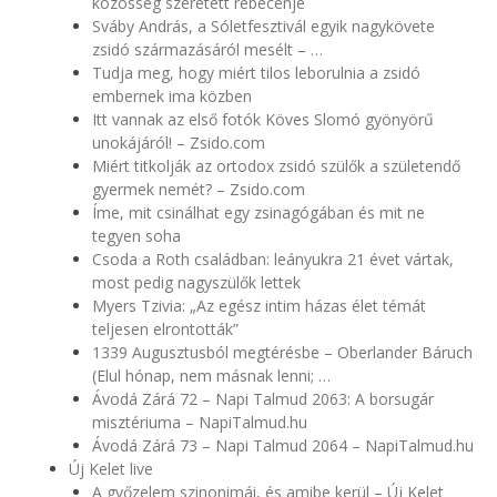
közösség szeretett rebecenje
Sváby András, a Sóletfesztivál egyik nagykövete
zsidó származásáról mesélt – …
Tudja meg, hogy miért tilos leborulnia a zsidó
embernek ima közben
Itt vannak az első fotók Köves Slomó gyönyörű
unokájáról! – Zsido.com
Miért titkolják az ortodox zsidó szülők a születendő
gyermek nemét? – Zsido.com
Íme, mit csinálhat egy zsinagógában és mit ne
tegyen soha
Csoda a Roth családban: leányukra 21 évet vártak,
most pedig nagyszülők lettek
Myers Tzivia: „Az egész intim házas élet témát
teljesen elrontották”
1339 Augusztusból megtérésbe – Oberlander Báruch
(Elul hónap, nem másnak lenni; …
Ávodá Zárá 72 – Napi Talmud 2063: A borsugár
misztériuma – NapiTalmud.hu
Ávodá Zárá 73 – Napi Talmud 2064 – NapiTalmud.hu
Új Kelet live
A győzelem szinonimái, és amibe kerül – Új Kelet