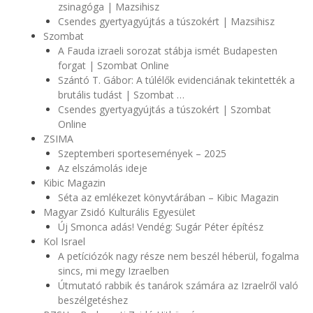
zsinagóga | Mazsihisz
Csendes gyertyagyújtás a túszokért | Mazsihisz
Szombat
A Fauda izraeli sorozat stábja ismét Budapesten
forgat | Szombat Online
Szántó T. Gábor: A túlélők evidenciának tekintették a
brutális tudást | Szombat …
Csendes gyertyagyújtás a túszokért | Szombat
Online
ZSIMA
Szeptemberi sportesemények – 2025
Az elszámolás ideje
Kibic Magazin
Séta az emlékezet könyvtárában – Kibic Magazin
Magyar Zsidó Kulturális Egyesület
Új Smonca adás! Vendég: Sugár Péter építész
Kol Israel
A petíciózók nagy része nem beszél héberül, fogalma
sincs, mi megy Izraelben
Útmutató rabbik és tanárok számára az Izraelről való
beszélgetéshez