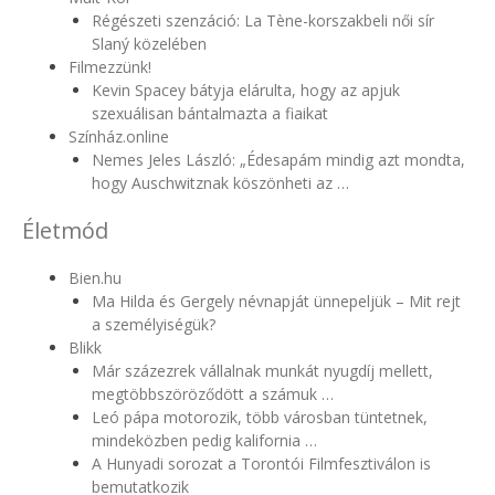
Régészeti szenzáció: La Tène-korszakbeli női sír
Slaný közelében
Filmezzünk!
Kevin Spacey bátyja elárulta, hogy az apjuk
szexuálisan bántalmazta a fiaikat
Színház.online
Nemes Jeles László: „Édesapám mindig azt mondta,
hogy Auschwitznak köszönheti az …
Életmód
Bien.hu
Ma Hilda és Gergely névnapját ünnepeljük – Mit rejt
a személyiségük?
Blikk
Már százezrek vállalnak munkát nyugdíj mellett,
megtöbbszöröződött a számuk …
Leó pápa motorozik, több városban tüntetnek,
mindeközben pedig kalifornia …
A Hunyadi sorozat a Torontói Filmfesztiválon is
bemutatkozik