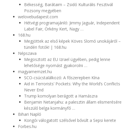
Békesség, Barátaim – Zsidó Kulturális Fesztivál
Pozsony megyében
welovebudapest.com
Hétvégi programajánló: Jimmy Jaguár, Independent
Label Fair, Örkény Kert, Nagy …
168.hu
Megjöttek az első képek Köves Slomó unokájáról –
tündéri fotók! | 168.hu
Népszava
Megosztott az EU Izrael ügyében, pedig lenne
lehetősége nyomást gyakorolni …
magyarnemzet.hu
SCO-csúcstalálkozó: A főszerepben Kína
Aid in Terrorists’ Pockets: Why the World’s Conflicts
Never End
Trump komolyan berágott a Hamászra
Benjamin Netanjahu: a palesztin állam elismerésére
készülő belga kormányfő …
Bihari Napló
Kongói válogatott szélsővel bővült a Sepsi kerete
Forbes.hu