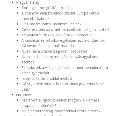
Magyar Hírlap
Tömeges mozgósítás Izraelben
A spanyol miniszterelnök szerint Európa kettős
mércét alkalmaz
Kína megmutatta, mekkora van neki
Célkeresztben az izraeli nemzetbiztonsági miniszter?
Tel-Avivot ballisztikus rakétákkal támadták
A katolikus és ortodox egyháziak azt mondják, ők
Gázavárosban akarnak maradni
RUTF, az alultápláltság elleni csodaétel
Az izraeli hadsereg mozgósítási válsággal néz
szembe
Felfedezték a világ legidősebb ember-neandervölgyi
hibrid gyermekét
Izrael új kémműholdat indított
Gáza „a nemzetközi humanitárius jog temetőjévé
válik”
euronews
Miért volt sürgető izraelnek megölni a Hamász
propagandafőnökét?
Nő a németországi mecsetekből kitörő erőszak