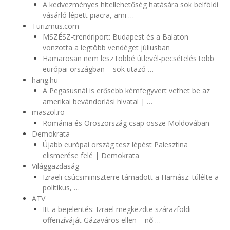
A kedvezményes hitellehetőség hatására sok belföldi
vásárló lépett piacra, ami …
Turizmus.com
MSZÉSZ-trendriport: Budapest és a Balaton
vonzotta a legtöbb vendéget júliusban
Hamarosan nem lesz többé útlevél-pecsételés több
európai országban – sok utazó …
hang.hu
A Pegasusnál is erősebb kémfegyvert vethet be az
amerikai bevándorlási hivatal | …
maszol.ro
Románia és Oroszország csap össze Moldovában
Demokrata
Újabb európai ország tesz lépést Palesztina
elismerése felé | Demokrata
Világgazdaság
Izraeli csúcsminiszterre támadott a Hamász: túlélte a
politikus, …
ATV
Itt a bejelentés: Izrael megkezdte szárazföldi
offenzíváját Gázaváros ellen – nő …