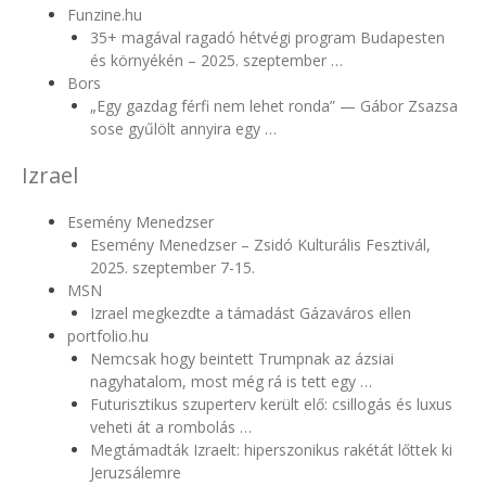
Funzine.hu
35+ magával ragadó hétvégi program Budapesten
és környékén – 2025. szeptember …
Bors
„Egy gazdag férfi nem lehet ronda” — Gábor Zsazsa
sose gyűlölt annyira egy …
Izrael
Esemény Menedzser
Esemény Menedzser – Zsidó Kulturális Fesztivál,
2025. szeptember 7-15.
MSN
Izrael megkezdte a támadást Gázaváros ellen
portfolio.hu
Nemcsak hogy beintett Trumpnak az ázsiai
nagyhatalom, most még rá is tett egy …
Futurisztikus szuperterv került elő: csillogás és luxus
veheti át a rombolás …
Megtámadták Izraelt: hiperszonikus rakétát lőttek ki
Jeruzsálemre