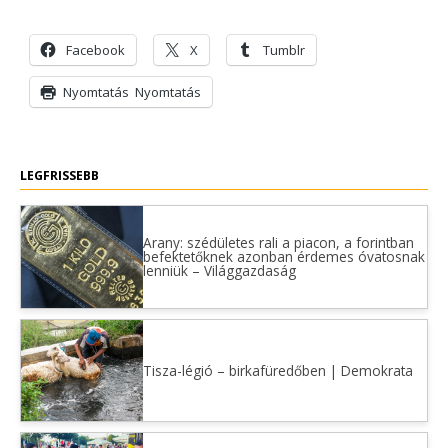
Facebook
X
Tumblr
Nyomtatás
Nyomtatás
LEGFRISSEBB
Arany: szédületes rali a piacon, a forintban
befektetőknek azonban érdemes óvatosnak
lenniük – Világgazdaság
Tisza-légió – birkafüredőben | Demokrata