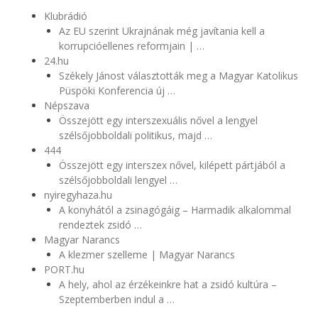
Klubrádió
Az EU szerint Ukrajnának még javítania kell a
korrupcióellenes reformjain | …
24.hu
Székely Jánost választották meg a Magyar Katolikus
Püspöki Konferencia új …
Népszava
Összejött egy interszexuális nővel a lengyel
szélsőjobboldali politikus, majd …
444
Összejött egy interszex nővel, kilépett pártjából a
szélsőjobboldali lengyel …
nyiregyhaza.hu
A konyhától a zsinagógáig – Harmadik alkalommal
rendeztek zsidó …
Magyar Narancs
A klezmer szelleme | Magyar Narancs
PORT.hu
A hely, ahol az érzékeinkre hat a zsidó kultúra –
Szeptemberben indul a …