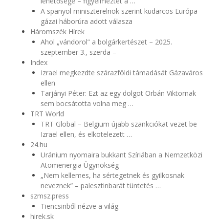
lehetősége – figyelmeztet a …
A spanyol miniszterelnök szerint kudarcos Európa
gázai háborúra adott válasza
Háromszék Hírek
Ahol „vándorol” a bolgárkertészet – 2025.
szeptember 3., szerda –
Index
Izrael megkezdte szárazföldi támadását Gázaváros
ellen
Tarjányi Péter: Ezt az egy dolgot Orbán Viktornak
sem bocsátotta volna meg …
TRT World
TRT Global – Belgium újabb szankciókat vezet be
Izrael ellen, és elkötelezett …
24.hu
Uránium nyomaira bukkant Szíriában a Nemzetközi
Atomenergia Ügynökség
„Nem kellemes, ha sértegetnek és gyilkosnak
neveznek” – palesztinbarát tüntetés …
szmsz.press
Tiencsinből nézve a világ
hirek.sk