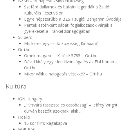
BZSH – Budapesti Zsidó Hitközség
Szefárd dallamok és balkáni legendák a Zsidó
Kulturális Fesztiválon
Egyre népszerűbb a BZSH zuglói Benjamin Óvodája
Péntek esténként sábáti foglalkozások várják a
gyerekeket a Frankel zsinagógában
50 perc
Mit keres egy zsidó közösség Kínában?
Orti.hu
Omek magazin – Ki técé 5785 – Orti.hu
Dávid király egyetlen kívánsága és az Elul hónap –
Orti.hu
Mikor válik a halogatás vétekké? – Orti.hu
Kultúra
IGN Hungary
„”K*rvára rasszista és ostobaság” – Jeffrey Wright
durván beszólt azoknak, akik …
Fidelio
15 sor film: Rajtakapva
Múlt-Kor