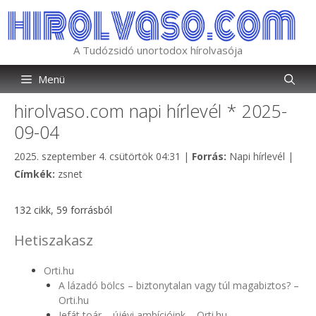
Kilépés
a
tartalomba
A Tudózsidó unortodox hírolvasója
Menü
hirolvaso.com napi hírlevél * 2025-
09-04
Kategória
2025. szeptember 4. csütörtök 04:31
|
Forrás:
Napi hírlevél
|
Címkék
Címkék:
zsnet
132 cikk, 59 forrásból
Hetiszakasz
Orti.hu
A lázadó bölcs – biztonytalan vagy túl magabiztos? –
Orti.hu
Jefát toár – újévi ambícióink – Orti.hu