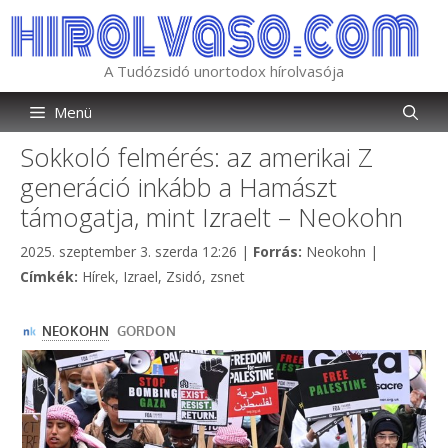
Kilépés
a
tartalomba
A Tudózsidó unortodox hírolvasója
Menü
Sokkoló felmérés: az amerikai Z
generáció inkább a Hamászt
támogatja, mint Izraelt – Neokohn
Kategória
2025. szeptember 3. szerda 12:26
|
Forrás:
Neokohn
|
Címkék
Címkék:
Hírek
,
Izrael
,
Zsidó
,
zsnet