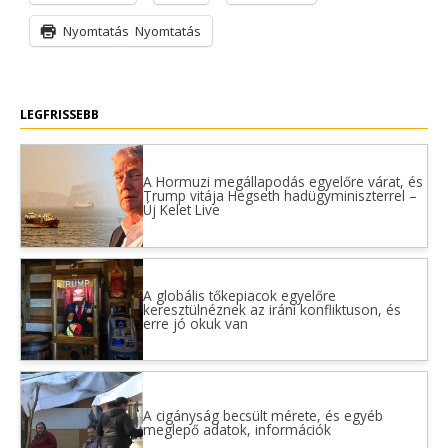
Nyomtatás
Nyomtatás
LEGFRISSEBB
A Hormuzi megállapodás egyelőre várat, és
Trump vitája Hegseth hadügyminiszterrel –
Új Kelet Live
A globális tőkepiacok egyelőre
keresztülnéznek az iráni konfliktuson, és
erre jó okuk van
A cigányság becsült mérete, és egyéb
meglepő adatok, információk