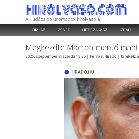
Kilépés
a
tartalomba
A Tudózsidó unortodox hírolvasója
CÍMLAP
ZSNET
HETISZAKASZ
IZRAEL
Megkezdte Macron-mentő mantráj
Kategória
C
2025. szeptember 3. szerda 18:26
|
Forrás:
Híradó
|
Címkék:
a