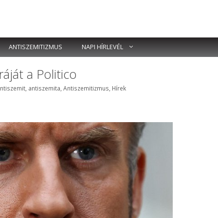
ANTISZEMITIZMUS
NAPI HÍRLEVÉL
át a Politico
ímkék
ntiszemit
,
antiszemita
,
Antiszemitizmus
,
Hírek