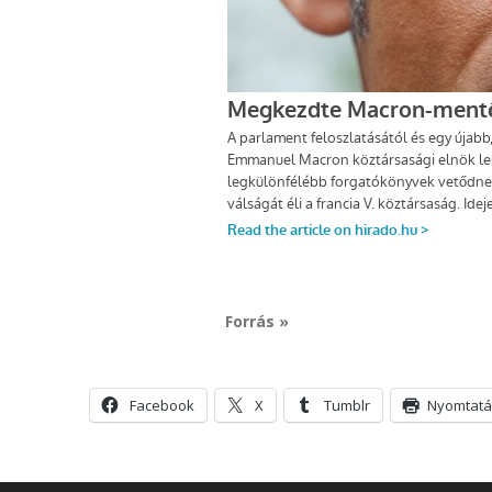
Forrás »
Facebook
X
Tumblr
Nyomtatá