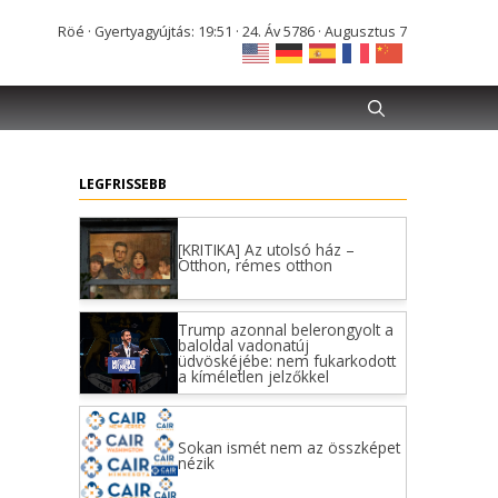
Röé · Gyertyagyújtás: 19:51 · 24. Áv 5786 · Augusztus 7
LEGFRISSEBB
[KRITIKA] Az utolsó ház –
Otthon, rémes otthon
Trump azonnal belerongyolt a
baloldal vadonatúj
üdvöskéjébe: nem fukarkodott
a kíméletlen jelzőkkel
Sokan ismét nem az összképet
nézik