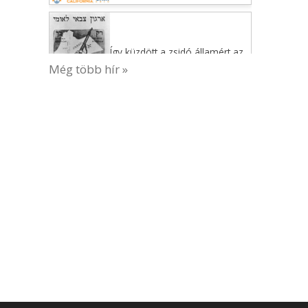
Így küzdött a zsidó államért az
Irgun és a Lehi
Még több hír »