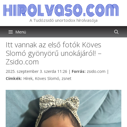
Kilépés
a
tartalomba
A Tudózsidó unortodox hírolvasója
Menü
Itt vannak az első fotók Köves
Slomó gyönyörű unokájáról! –
Zsido.com
Kategória
2025. szeptember 3. szerda 11:26
|
Forrás:
zsido.com
|
Címkék
Címkék:
Hírek
,
Köves Slomó
,
zsnet