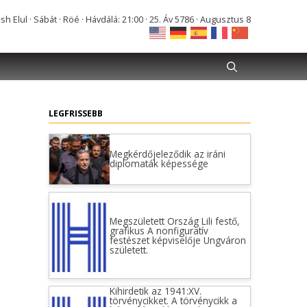
Elul · Sábát · Röé · Hávdálá: 21:00 · 25. Áv 5786 · Augusztus 8
LEGFRISSEBB
Megkérdőjeleződik az iráni
diplomaták képessége
Megszületett Ország Lili festő,
grafikus A nonfiguratív
festészet képviselője Ungváron
született.
Kihirdetik az 1941:XV.
törvénycikket. A törvénycikk a