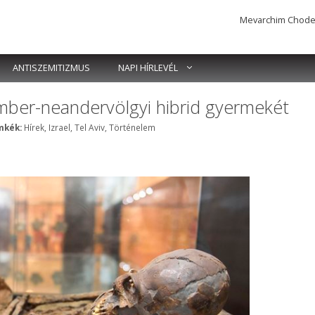
Mevarchim Chodesh 
ANTISZEMITIZMUS
NAPI HÍRLEVÉL
ember-neandervölgyi hibrid gyermekét
Címkék
mkék:
Hírek
,
Izrael
,
Tel Aviv
,
Történelem