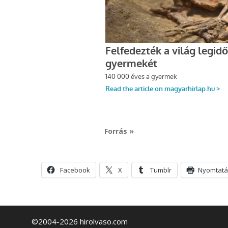
Forrás »
Facebook
X
Tumblr
Nyomtatá
©2004-2026 hirolvaso.com