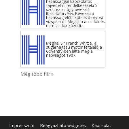
házassággal kapcsolatos
fajvédelmi rendelkezésekről
szól, ez az úgynevezett
III.zsidótörvény. Bevezeti a
házasság előtti kötelező orvosi
vizsgálatot. Megtiltja a zsidók és
nem zsidók közötti...
Meghal Sir Franch Whittle, a
sugárhajtású motor feltalálója
Coventry-ben látta meg a
napvilágot 1907.
Még több hír »
Impresszum
Beágyazható widgetek
Kapcsolat