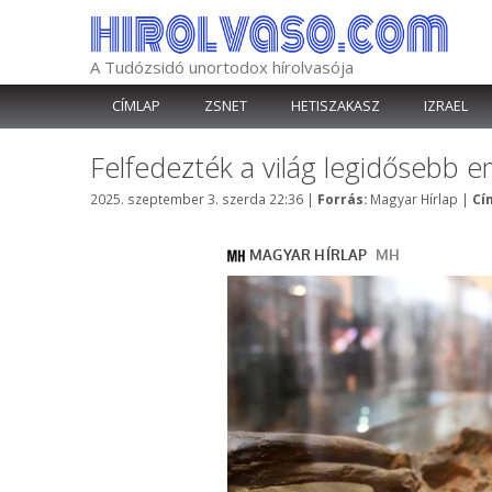
Kilépés
a
tartalomba
A Tudózsidó unortodox hírolvasója
CÍMLAP
ZSNET
HETISZAKASZ
IZRAEL
Felfedezték a világ legidősebb 
Kategória
2025. szeptember 3. szerda 22:36
|
Forrás:
Magyar Hírlap
|
Cí