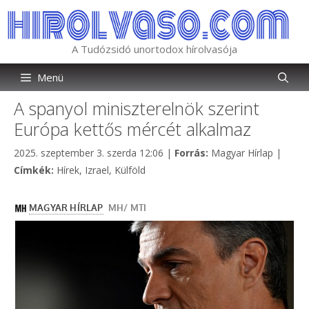
Kilépés
a
tartalomba
A Tudózsidó unortodox hírolvasója
Menü
A spanyol miniszterelnök szerint
Európa kettős mércét alkalmaz
Kategória
2025. szeptember 3. szerda 12:06
|
Forrás:
Magyar Hírlap
|
Címkék
Címkék:
Hírek
,
Izrael
,
Külföld