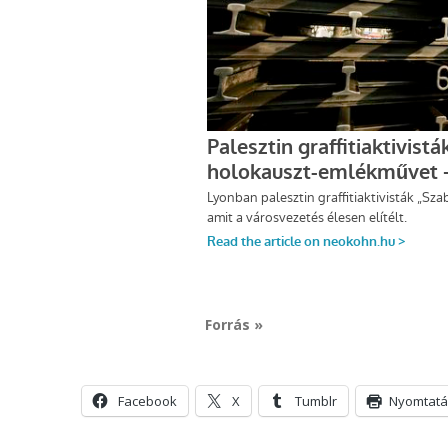
Forrás »
Facebook
X
Tumblr
Nyomtatá