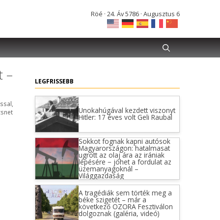
Röé · 24. Áv 5786 · Augusztus 6
t –
LEGFRISSEBB
ssal
,
Unokahúgával kezdett viszonyt
zsnet
Hitler: 17 éves volt Geli Raubal
Sokkot fognak kapni autósok
Magyarországon: hatalmasat
ugrott az olaj ára az irániak
lépésére − jöhet a fordulat az
üzemanyagoknál –
Világgazdaság
A tragédiák sem törték meg a
béke szigetét – már a
következő OZORA Fesztiválon
dolgoznak (galéria, videó)