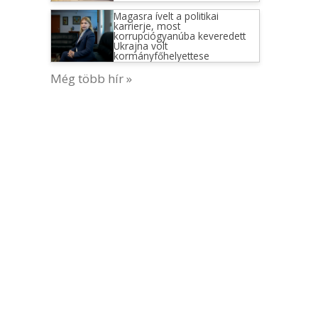
Magasra ívelt a politikai
karrierje, most
korrupciógyanúba keveredett
Ukrajna volt
kormányfőhelyettese
Még több hír »