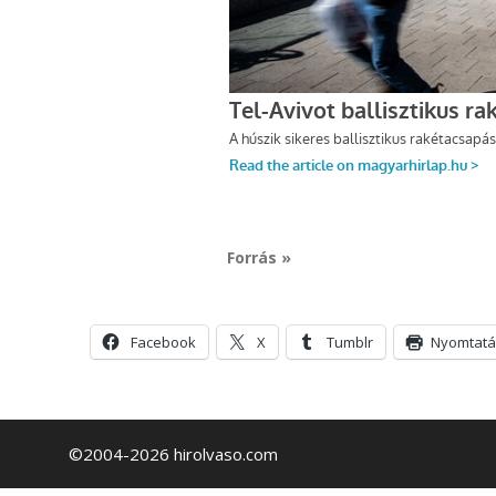
Forrás »
Facebook
X
Tumblr
Nyomtatá
©2004-2026 hirolvaso.com