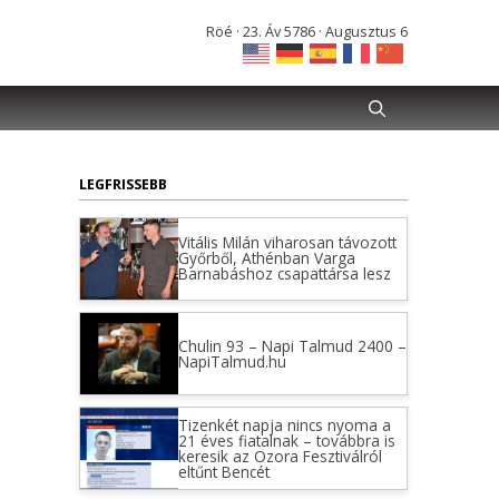
Röé · 23. Áv 5786 · Augusztus 6
LEGFRISSEBB
Vitális Milán viharosan távozott
Győrből, Athénban Varga
Barnabáshoz csapattársa lesz
Chulin 93 – Napi Talmud 2400 –
NapiTalmud.hu
Tizenkét napja nincs nyoma a
21 éves fiatalnak – továbbra is
keresik az Ozora Fesztiválról
eltűnt Bencét