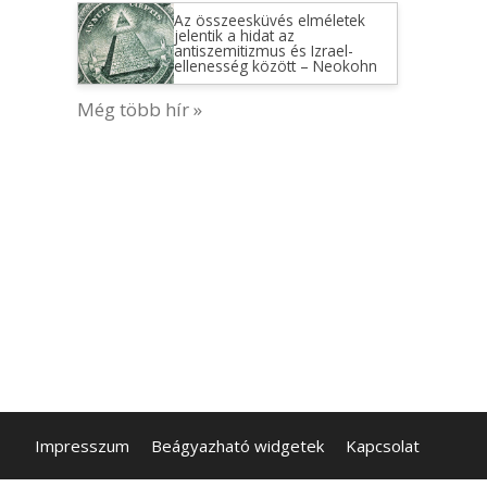
Az összeesküvés elméletek
jelentik a hidat az
antiszemitizmus és Izrael-
ellenesség között – Neokohn
Még több hír »
Impresszum
Beágyazható widgetek
Kapcsolat