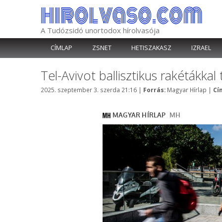
Kilépés
a
tartalomba
A Tudózsidó unortodox hírolvasója
CÍMLAP
ZSNET
HETISZAKASZ
IZRAEL
Tel-Avivot ballisztikus rakétákka
Kategória
2025. szeptember 3. szerda 21:16
|
Forrás:
Magyar Hírlap
|
Cí