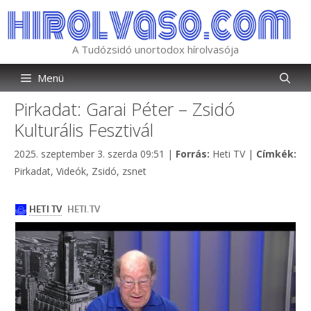
Kilépés
a
tartalomba
A Tudózsidó unortodox hírolvasója
Menü
Pirkadat: Garai Péter – Zsidó
Kulturális Fesztivál
Kategória
2025. szeptember 3. szerda 09:51
|
Forrás:
Heti TV
|
Címkék:
Címkék
Pirkadat
,
Videók
,
Zsidó
,
zsnet