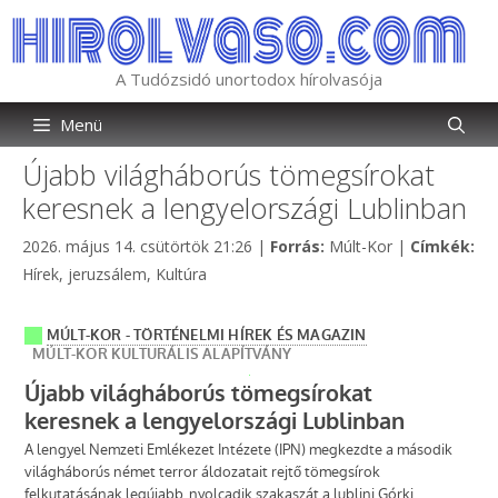
Kilépés
a
tartalomba
A Tudózsidó unortodox hírolvasója
Menü
Újabb világháborús tömegsírokat
keresnek a lengyelországi Lublinban
Kategória
2026. május 14. csütörtök 21:26
|
Forrás:
Múlt-Kor
|
Címkék:
Címkék
Hírek
,
jeruzsálem
,
Kultúra