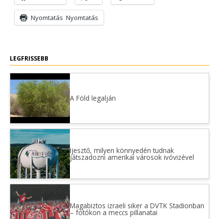
Nyomtatás
Nyomtatás
LEGFRISSEBB
A Föld legalján
Ijesztő, milyen könnyedén tudnak
játszadozni amerikai városok ivóvizével
Magabiztos izraeli siker a DVTK Stadionban
– fotókon a meccs pillanatai