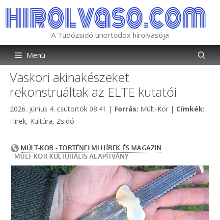
Kilépés
a
tartalomba
A Tudózsidó unortodox hírolvasója
Menü
Vaskori akinakészeket
rekonstruáltak az ELTE kutatói
Kategória
Címk
2026. június 4. csütörtök 08:41
|
Forrás:
Múlt-Kor
|
Címkék:
Hírek
,
Kultúra
,
Zsidó