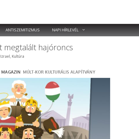
ANTISZEMITIZMUS
NAPI HÍRLEVÉL
t megtalált hajóroncs
k
,
Izrael
,
Kultúra