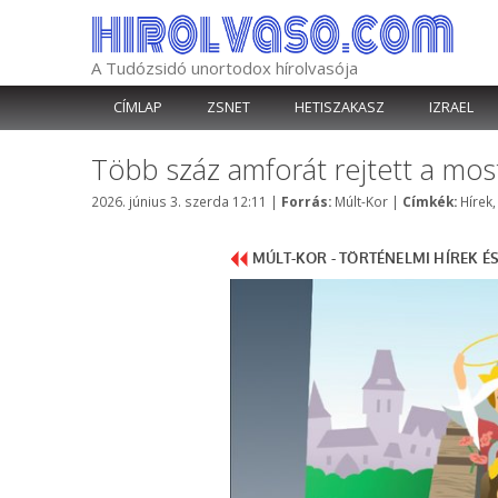
Kilépés
a
tartalomba
A Tudózsidó unortodox hírolvasója
CÍMLAP
ZSNET
HETISZAKASZ
IZRAEL
Több száz amforát rejtett a mos
Kategória
Címké
2026. június 3. szerda 12:11
|
Forrás:
Múlt-Kor
|
Címkék:
Hírek