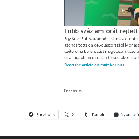
Forrás »
Facebook
X
Tumblr
Nyomtatá