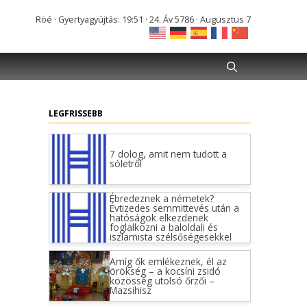
Röé · Gyertyagyújtás: 19:51 · 24. Áv 5786 · Augusztus 7
LEGFRISSEBB
7 dolog, amit nem tudott a
sóletről
Ébredeznek a németek?
Évtizedes semmittevés után a
hatóságok elkezdenek
foglalkozni a baloldali és
iszlamista szélsőségesekkel
Amíg ők emlékeznek, él az
örökség – a kocsíni zsidó
közösség utolsó őrzői –
Mazsihisz