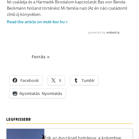
Forrás »
Facebook
X
Tumblr
Nyomtatás
Nyomtatás
LEGFRISSEBB
Érik az évszázad botránya: a kolumbiai