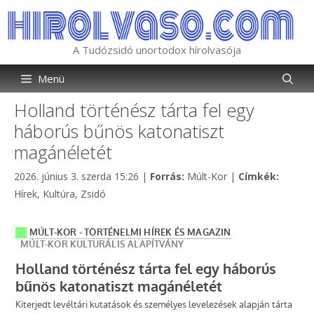
Kilépés
a
tartalomba
A Tudózsidó unortodox hírolvasója
Menü
Holland történész tárta fel egy
háborús bűnös katonatiszt
magánéletét
Kategória
Címkék
2026. június 3. szerda 15:26
|
Forrás:
Múlt-Kor
|
Címkék:
Hírek
,
Kultúra
,
Zsidó