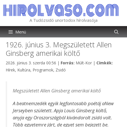
Kilépés
a
tartalomba
A Tudózsidó unortodox hírolvasója
Menü
1926. június 3. Megszületett Allen
Ginsberg amerikai költő
Kategória
Címkék
2026. június 3. szerda 00:56
|
Forrás:
Múlt-Kor
|
Címkék:
Hírek
,
Kultúra
,
Programok
,
Zsidó
Megszületett Allen Ginsberg amerikai költő
A beatnemzedék egyik legfontosabb poétáj aNew
Jerseyben született. Apja Louis Ginsberg költő,
anyja egy Oroszországból kivándorolt zsidó volt.
Több egyetemre járt, de egyet sem bejezett be.