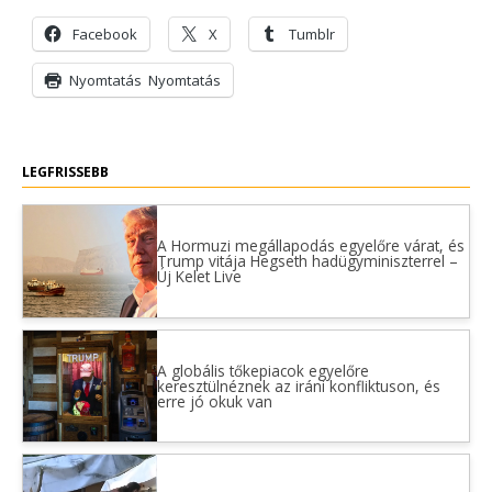
Facebook
X
Tumblr
Nyomtatás
Nyomtatás
LEGFRISSEBB
A Hormuzi megállapodás egyelőre várat, és
Trump vitája Hegseth hadügyminiszterrel –
Új Kelet Live
A globális tőkepiacok egyelőre
keresztülnéznek az iráni konfliktuson, és
erre jó okuk van