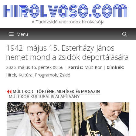
Kilépés
a
tartalomba
A Tudózsidó unortodox hírolvasója
Menü
1942. május 15. Esterházy János
nemet mond a zsidók deportálására
Kategória
Címké
2026. május 15. péntek 00:56
|
Forrás:
Múlt-Kor
|
Címkék:
Hírek
,
Kultúra
,
Programok
,
Zsidó