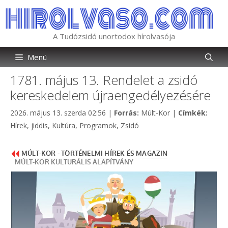
Kilépés
a
tartalomba
A Tudózsidó unortodox hírolvasója
Menü
1781. május 13. Rendelet a zsidó
kereskedelem újraengedélyezésére
Kategória
Címké
2026. május 13. szerda 02:56
|
Forrás:
Múlt-Kor
|
Címkék:
Hírek
,
jiddis
,
Kultúra
,
Programok
,
Zsidó