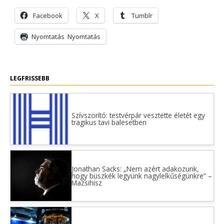
Facebook
X
Tumblr
Nyomtatás
Nyomtatás
LEGFRISSEBB
Szívszorító: testvérpár vesztette életét egy
tragikus tavi balesetben
Jonathan Sacks: „Nem azért adakozunk,
hogy büszkék legyünk nagylelkűségünkre” –
Mazsihisz