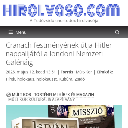
Kilépés
a
tartalomba
A Tudózsidó unortodox hírolvasója
Menü
Cranach festményének útja Hitler
nappalijától a londoni Nemzeti
Galériáig
Kategória
Címkék
2026. május 12. kedd 13:51
|
Forrás:
Múlt-Kor
|
Címkék:
Hírek
,
holokaus
,
holokauszt
,
Kultúra
,
Zsidó