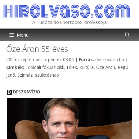
Kilépés
a
tartalomba
A Tudózsidó unortodox hírolvasója
Menü
Őze Áron 55 éves
Kategória
2025. szeptember 5. péntek 08:06
|
Forrás:
deszkavizio.hu
|
Címkék
Címkék:
Főoldali fókusz cikk
,
Hírek
,
Kultúra
,
Őze Áron
,
Rejtő
Jenő
,
Színház
,
születésnap