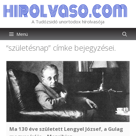
Kilépés
a
tartalomba
A Tudózsidó unortodox hírolvasója
Menü
“születésnap”
címke bejegyzései.
Ma 130 éve született Lengyel József, a Gulag