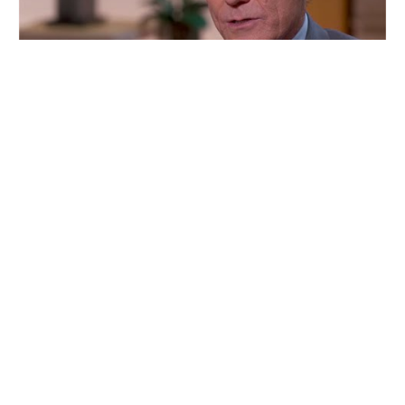
Későn futott be, de azt legalább kisgatyában
tette kémiatanárból lett drogbáróként – 70
éves Bryan Cranston
2026. március 7. szombat 14:36
24.hu