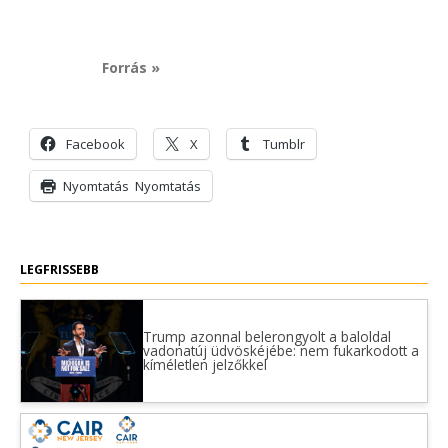
Forrás »
Facebook
X
Tumblr
Nyomtatás
Nyomtatás
LEGFRISSEBB
Trump azonnal belerongyolt a baloldal
vadonatúj üdvöskéjébe: nem fukarkodott a
kíméletlen jelzőkkel