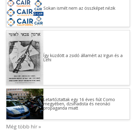
Sokan ismét nem az összképet nézik
Így küzdött a zsidó államért az Irgun és a
Lehi
Letartóztattak egy 16 éves fiút Como
megyében, dzsihadista és neonáci
propaganda miatt
Még több hír »