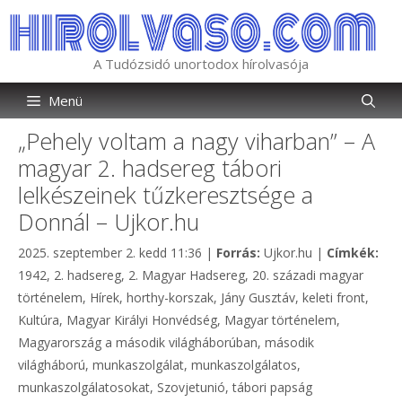
Kilépés
a
tartalomba
A Tudózsidó unortodox hírolvasója
Menü
„Pehely voltam a nagy viharban” – A
magyar 2. hadsereg tábori
lelkészeinek tűzkeresztsége a
Donnál – Ujkor.hu
Kategória
Cím
2025. szeptember 2. kedd 11:36
|
Forrás:
Ujkor.hu
|
Címkék:
1942
,
2. hadsereg
,
2. Magyar Hadsereg
,
20. századi magyar
történelem
,
Hírek
,
horthy-korszak
,
Jány Gusztáv
,
keleti front
,
Kultúra
,
Magyar Királyi Honvédség
,
Magyar történelem
,
Magyarország a második világháborúban
,
második
világháború
,
munkaszolgálat
,
munkaszolgálatos
,
munkaszolgálatosokat
,
Szovjetunió
,
tábori papság