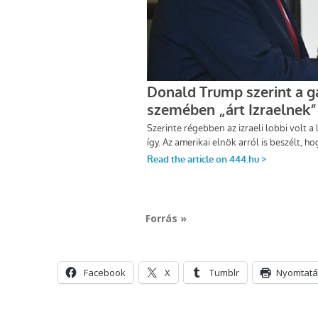
Forrás »
Facebook
X
Tumblr
Nyomtatá