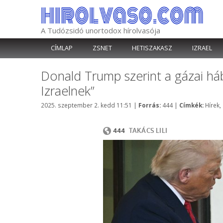
Kilépés
a
tartalomba
A Tudózsidó unortodox hírolvasója
CÍMLAP
ZSNET
HETISZAKASZ
IZRAEL
Donald Trump szerint a gázai h
Izraelnek”
Kategória
Címké
2025. szeptember 2. kedd 11:51
|
Forrás:
444
|
Címkék:
Hírek
,