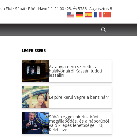
Elul · Sábát · Röé · Hávdálá: 21:00 · 25. Áv 5786 · Augusztus 8
LEGFRISSEBB
Az anyja nem szerette, a
halálvonatról Kassán tudott
leszállni
Lejtőre kerül végre a benzinár?
Sábát reggeli hírek – iráni
megállapodás, és a háborúból
való kilépés lehetősége – Új
Kelet Live