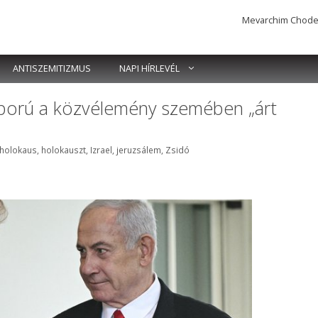
Mevarchim Chodesh 
ANTISZEMITIZMUS
NAPI HÍRLEVÉL
áború a közvélemény szemében „árt
k
holokaus
,
holokauszt
,
Izrael
,
jeruzsálem
,
Zsidó