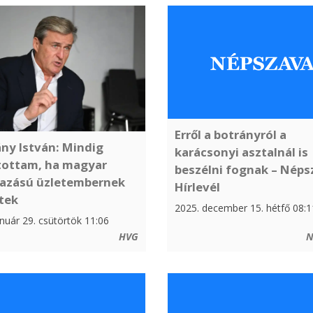
Erről a botrányról a
ny István: Mindig
karácsonyi asztalnál is
ítottam, ha magyar
beszélni fognak – Néps
azású üzletembernek
Hírlevél
tek
2025. december 15. hétfő 08:1
nuár 29. csütörtök 11:06
HVG
N