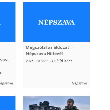
Megszólal az áldozat –
Népszava Hírlevél
zava
2025. október 13. hétfő 07:56
1
épszava
Népszava