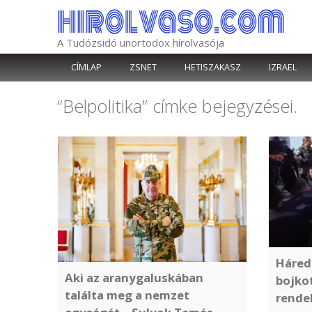
Kilépés
a
tartalomba
A Tudózsidó unortodox hírolvasója
CÍMLAP
ZSNET
HETISZAKASZ
IZRAEL
“Belpolitika”
címke bejegyzései.
Háred
Aki az aranygaluskában
bojko
találta meg a nemzet
rende