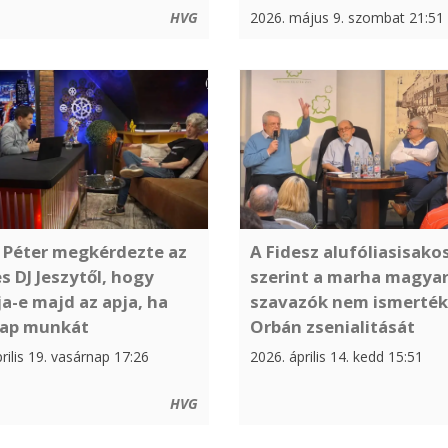
HVG
2026. május 9. szombat 21:51
 Péter megkérdezte az
A Fidesz alufóliasisako
s DJ Jeszytől, hogy
szerint a marha magya
ja-e majd az apja, ha
szavazók nem ismerték 
ap munkát
Orbán zsenialitását
rilis 19. vasárnap 17:26
2026. április 14. kedd 15:51
HVG