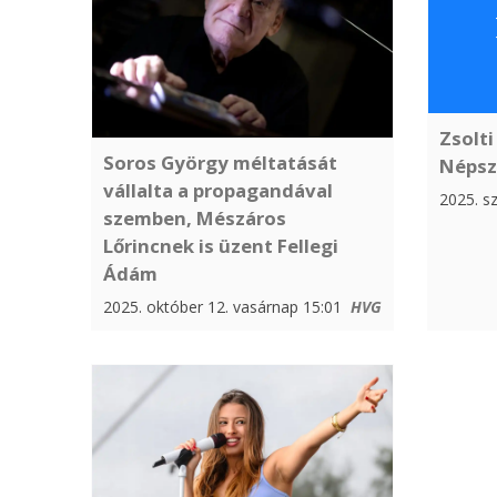
Zsolti
Soros György méltatását
Népsz
vállalta a propagandával
2025. s
szemben, Mészáros
Lőrincnek is üzent Fellegi
Ádám
2025. október 12. vasárnap 15:01
HVG