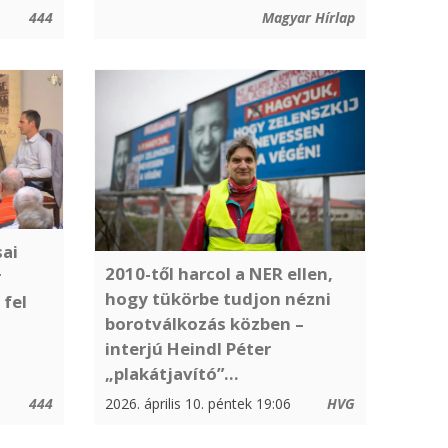
444
Magyar Hírlap
sai
2010-től harcol a NER ellen,
r
hogy tükörbe tudjon nézni
fel
borotválkozás közben –
interjú Heindl Péter
„plakátjavító”...
444
2026. április 10. péntek 19:06
HVG