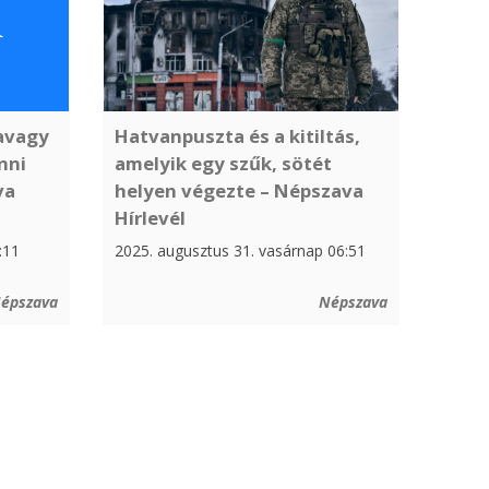
 avagy
Hatvanpuszta és a kitiltás,
nni
amelyik egy szűk, sötét
va
helyen végezte – Népszava
Hírlevél
:11
2025. augusztus 31. vasárnap 06:51
épszava
Népszava