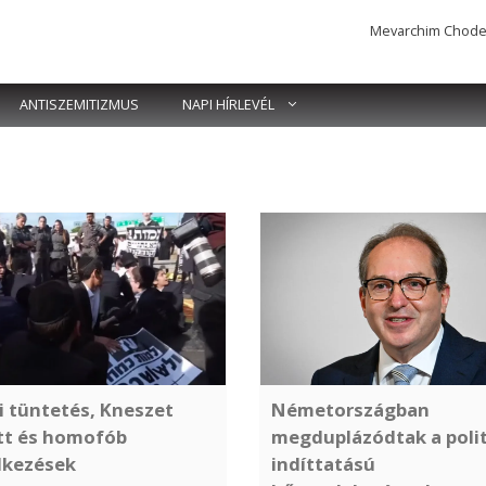
Mevarchim Chodesh 
ANTISZEMITIZMUS
NAPI HÍRLEVÉL
i tüntetés, Kneszet
Németországban
tt és homofób
megduplázódtak a polit
lkezések
indíttatású