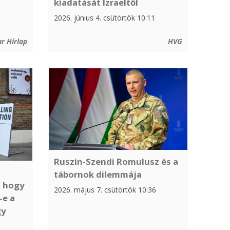
kiadatását Izraeltől
2026. június 4. csütörtök 10:11
r Hírlap
HVG
Ruszin-Szendi Romulusz és a
tábornok dilemmája
, hogy
2026. május 7. csütörtök 10:36
-e a
gy