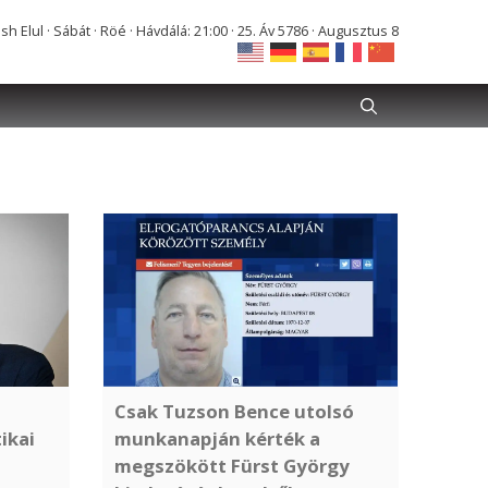
Elul · Sábát · Röé · Hávdálá: 21:00 · 25. Áv 5786 · Augusztus 8
Csak Tuzson Bence utolsó
ikai
munkanapján kérték a
megszökött Fürst György