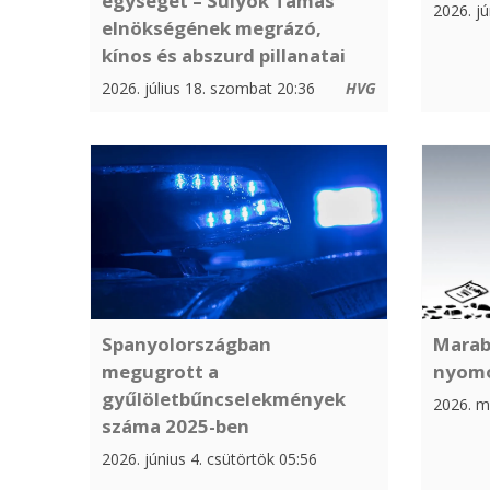
egységét – Sulyok Tamás
2026. jú
elnökségének megrázó,
kínos és abszurd pillanatai
2026. július 18. szombat 20:36
HVG
Spanyolországban
Marab
megugrott a
nyom
gyűlöletbűncselekmények
2026. m
száma 2025-ben
2026. június 4. csütörtök 05:56