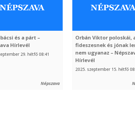
 bácsi és a párt –
Orbán Viktor poloskái,
ava Hírlevél
fideszesnek és jónak le
nem ugyanaz – Népsza
zeptember 29. hétfő 08:41
Hírlevél
2025. szeptember 15. hétfő 08
Népszava
N