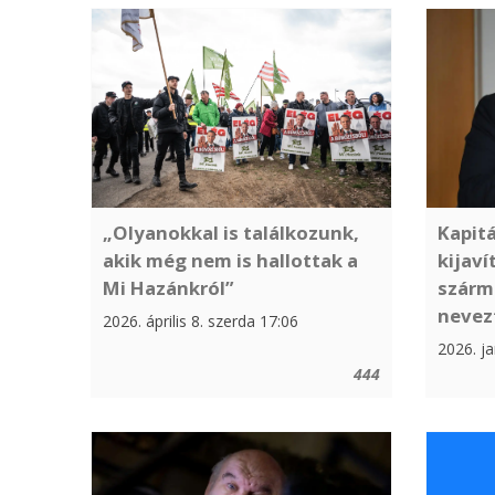
Kapitá
„Olyanokkal is találkozunk,
kijav
akik még nem is hallottak a
szárm
Mi Hazánkról”
nevez
2026. április 8. szerda 17:06
2026. ja
444