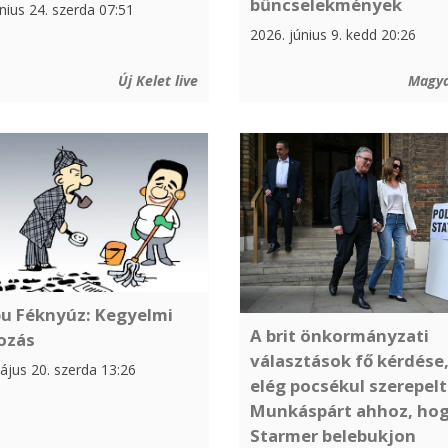
bűncselekmények
nius 24. szerda 07:51
2026. június 9. kedd 20:26
Új Kelet live
Magya
u Féknyúz: Kegyelmi
A brit önkormányzati
ozás
választások fő kérdése
ájus 20. szerda 13:26
elég pocsékul szerepelt
Munkáspárt ahhoz, ho
Starmer belebukjon