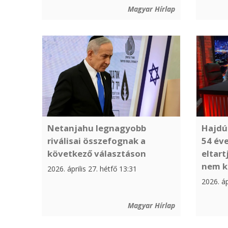
Magyar Hírlap
Netanjahu legnagyobb
Hajdú
riválisai összefognak a
54 éve
következő választáson
eltart
nem k
2026. április 27. hétfő 13:31
2026. áp
Magyar Hírlap