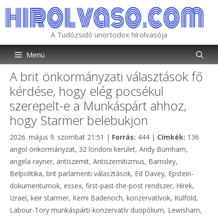
Kilépés
a
tartalomba
A Tudózsidó unortodox hírolvasója
Menü
A brit önkormányzati választások fő
kérdése, hogy elég pocsékul
szerepelt-e a Munkáspárt ahhoz,
hogy Starmer belebukjon
Kategória
Címkék
2026. május 9. szombat 21:51
|
Forrás:
444
|
Címkék:
136
angol önkormányzat
,
32 londoni kerület
,
Andy Burnham
,
angela rayner
,
antiszemit
,
Antiszemitizmus
,
Barnsley
,
Belpolitika
,
brit parlamenti választások
,
Ed Davey
,
Epstein-
dokumentumok
,
essex
,
first-past-the-post rendszer
,
Hírek
,
Izrael
,
keir starmer
,
Kemi Badenoch
,
konzervatívok
,
Külföld
,
Labour-Tory munkáspárti-konzervatív duopólium
,
Lewisham
,