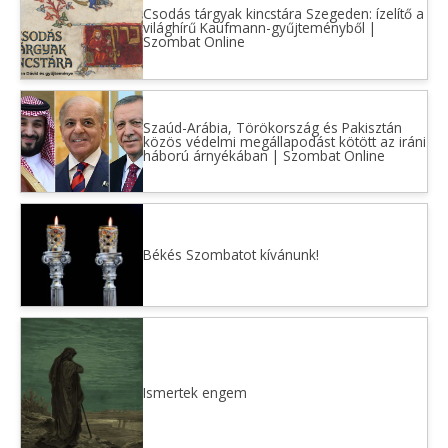
Csodás tárgyak kincstára Szegeden: ízelítő a
világhírű Kaufmann-gyűjteményből |
Szombat Online
Szaúd-Arábia, Törökország és Pakisztán
közös védelmi megállapodást kötött az iráni
háború árnyékában | Szombat Online
Békés Szombatot kívánunk!
Ismertek engem