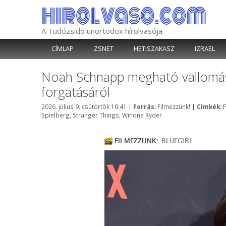
Kilépés
a
tartalomba
A Tudózsidó unortodox hírolvasója
CÍMLAP
ZSNET
HETISZAKASZ
IZRAEL
Noah Schnapp megható vallomás
forgatásáról
Kategória
C
2026. július 9. csütörtök 10:41
|
Forrás:
Filmezzünk!
|
Címkék:
Spielberg
,
Stranger Things
,
Winona Ryder