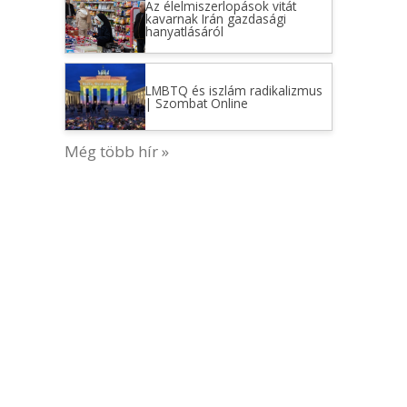
Az élelmiszerlopások vitát
kavarnak Irán gazdasági
hanyatlásáról
LMBTQ és iszlám radikalizmus
| Szombat Online
Még több hír »