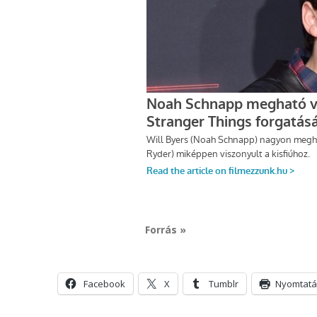
Forrás »
Facebook
X
Tumblr
Nyomtatá