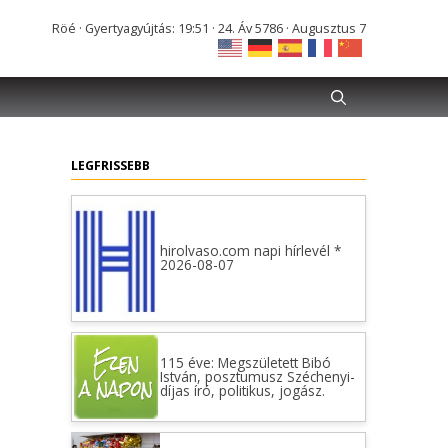
Röé · Gyertyagyújtás: 19:51 · 24. Áv 5786 · Augusztus 7
LEGFRISSEBB
hirolvaso.com napi hírlevél *
2026-08-07
115 éve: Megszületett Bibó
István, posztumusz Széchenyi-
díjas író, politikus, jogász.