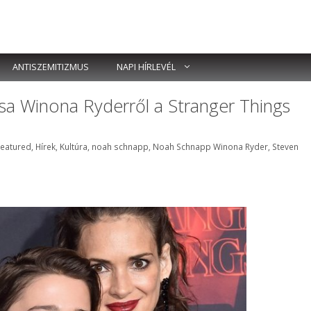
ANTISZEMITIZMUS
NAPI HÍRLEVÉL
a Winona Ryderről a Stranger Things
ímkék
Featured
,
Hírek
,
Kultúra
,
noah schnapp
,
Noah Schnapp Winona Ryder
,
Steven