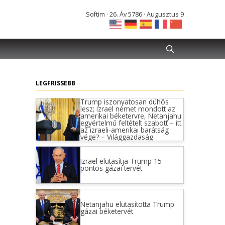
Softim · 26. Áv 5786 · Augusztus 9
LEGFRISSEBB
Trump iszonyatosan dühös
lesz; Izrael nemet mondott az
amerikai béketervre, Netanjahu
egyértelmű feltételt szabott – itt
az izraeli-amerikai barátság
vége? – Világgazdaság
Izrael elutasítja Trump 15
pontos gázai tervét
Netanjahu elutasította Trump
gázai béketervét