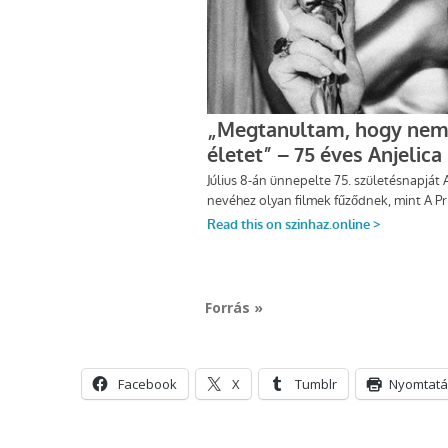
Forrás »
Facebook
X
Tumblr
Nyomtatá