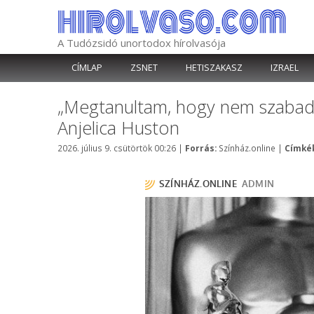
Kilépés
a
tartalomba
A Tudózsidó unortodox hírolvasója
CÍMLAP
ZSNET
HETISZAKASZ
IZRAEL
„Megtanultam, hogy nem szabad t
Anjelica Huston
Kategória
2026. július 9. csütörtök 00:26
|
Forrás:
Színház.online
|
Címkék