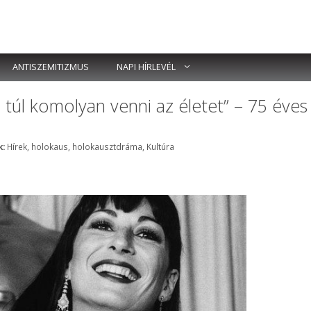
ANTISZEMITIZMUS
NAPI HÍRLEVÉL
úl komolyan venni az életet” – 75 éves
Címkék
:
Hírek
,
holokaus
,
holokausztdráma
,
Kultúra