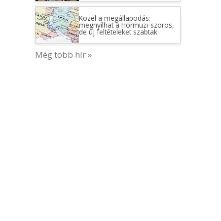
Közel a megállapodás:
megnyílhat a Hormuzi-szoros,
de új feltételeket szabtak
Még több hír »