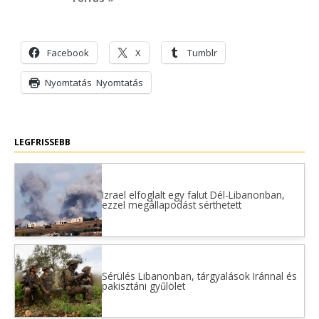
Facebook
X
Tumblr
Nyomtatás
Nyomtatás
LEGFRISSEBB
Izrael elfoglalt egy falut Dél-Libanonban,
ezzel megállapodást sérthetett
Sérülés Libanonban, tárgyalások Iránnal és
pakisztáni gyűlölet