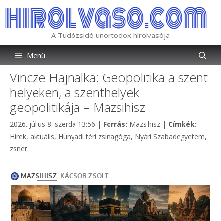
Kilépés
a
tartalomba
A Tudózsidó unortodox hírolvasója
Menü
Vincze Hajnalka: Geopolitika a szent
helyeken, a szenthelyek
geopolitikája – Mazsihisz
Kategória
Címkék
2026. július 8. szerda 13:56
|
Forrás:
Mazsihisz
|
Címkék:
Hírek, aktuális
,
Hunyadi téri zsinagóga
,
Nyári Szabadegyetem
,
zsnet