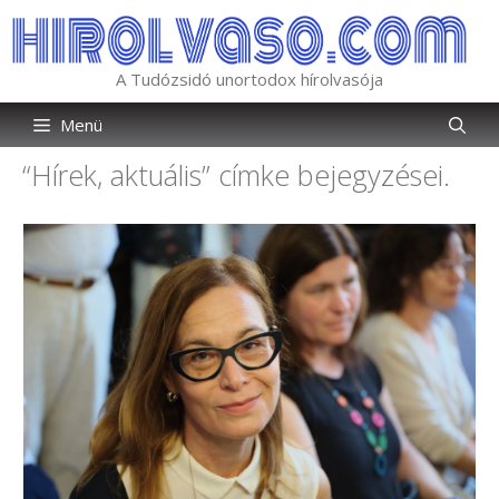
Kilépés
a
tartalomba
A Tudózsidó unortodox hírolvasója
Menü
“Hírek, aktuális”
címke bejegyzései.